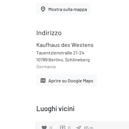
place
Mostra sulla mappa
Indirizzo
Kaufhaus des Westens
Tauentzienstraße 21-24
10789 Berlino, Schöneberg
Germania
map
Aprire su Google Maps
Luoghi vicini
favorite
0
0
near_me
65
m
reviews