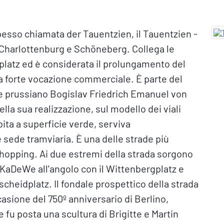
pesso chiamata der Tauentzien, il Tauentzien -
di Charlottenburg e Schöneberg. Collega le
platz ed è considerata il prolungamento del
 forte vocazione commerciale. È parte del
e prussiano Bogislav Friedrich Emanuel von
lla sua realizzazione, sul modello dei viali
ibita a superficie verde, serviva
 sede tramviaria. È una delle strade più
shopping. Ai due estremi della strada sorgono
l KaDeWe all'angolo con il Wittenbergplatz e
tscheidplatz. Il fondale prospettico della strada
casione del 750º anniversario di Berlino,
le fu posta una scultura di Brigitte e Martin