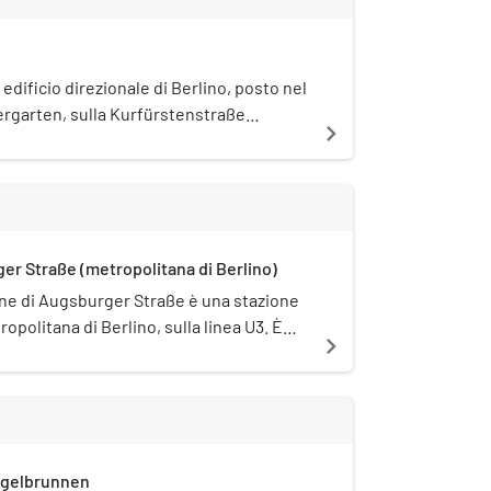
 edificio direzionale di Berlino, posto nel
ergarten, sulla Kurfürstenstraße
navigate_next
la Burggrafenstraße. Importante esempio
espressionista degli anni della
eimar, è posto sotto tutela
enkmalschutz).
er Straße (metropolitana di Berlino)
one di Augsburger Straße è una stazione
ropolitana di Berlino, sulla linea U3. È
navigate_next
tto tutela monumentale
schutz).
ugelbrunnen