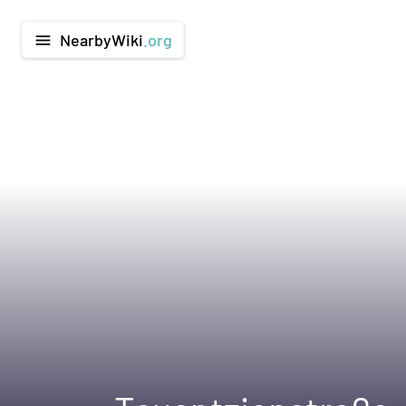
NearbyWiki
.org
menu