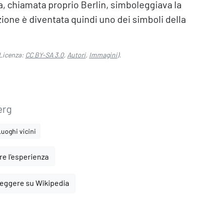
, chiamata proprio Berlin, simboleggiava la
azione è diventata quindi uno dei simboli della
Licenza:
CC BY-SA 3.0
,
Autori
,
Immagini
).
erg
Luoghi vicini
e l'esperienza
leggere su Wikipedia