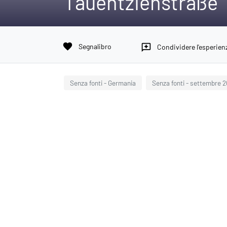
Tauentzienstraße
favorite
Segnalibro
reviews
Condividere l'esperien
Senza fonti - Germania
Senza fonti - settembre 