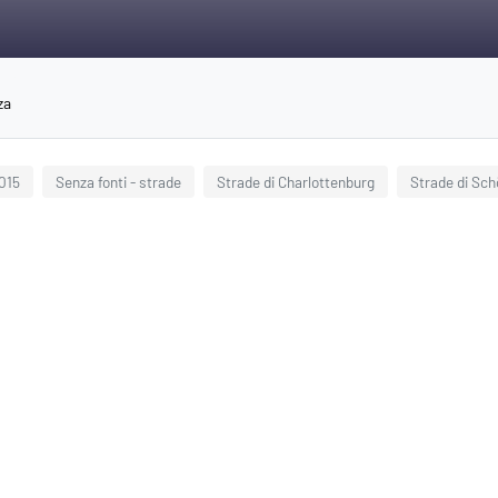
za
2015
Senza fonti - strade
Strade di Charlottenburg
Strade di Sc