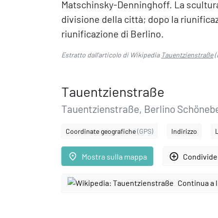
Matschinsky-Denninghoff. La scultura
divisione della città; dopo la riunific
riunificazione di Berlino.
Estratto dall'articolo di Wikipedia
Tauentzienstraße
(
Tauentzienstraße
Tauentzienstraße, Berlino Schöneb
Coordinate geografiche
(GPS)
Indirizzo
place
add_circle_outline
Mostra sulla mappa
Condivider
Continua a 