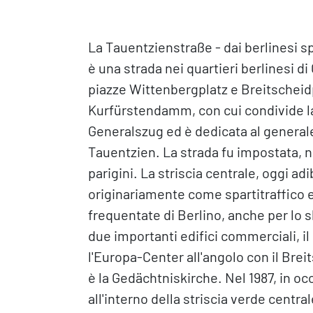
La Tauentzienstraße - dai berlinesi s
è una strada nei quartieri berlinesi 
piazze Wittenbergplatz e Breitscheid
Kurfürstendamm, con cui condivide la
Generalszug ed è dedicata al general
Tauentzien. La strada fu impostata, ne
parigini. La striscia centrale, oggi ad
originariamente come spartitraffico e
frequentate di Berlino, anche per lo 
due importanti edifici commerciali, i
l'Europa-Center all'angolo con il Brei
è la Gedächtniskirche. Nel 1987, in oc
all'interno della striscia verde centra