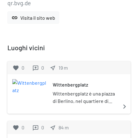
qr.bvg.de
link
Visita il sito web
Luoghi vicini
favorite
0
0
near_me
19
m
reviews
Wittenbergplatz
Wittenbergplatz è una piazza
di Berlino, nel quartiere di
navigate_next
Schöneberg. È una delle
piazze ornamentali
(Schmuckplatz) dell'asse del
favorite
0
0
near_me
84
m
reviews
Generalszug, posta fra
Tauentzienstraße e