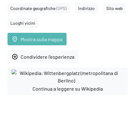
Coordinate geografiche
(GPS)
Indirizzo
Sito web
Luoghi vicini
place
Mostra sulla mappa
add_circle_outline
Condividere l'esperienza
Continua a leggere su Wikipedia