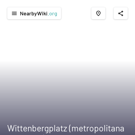
NearbyWiki
.org
menu
place
share
Wittenbergplatz (metropolitana