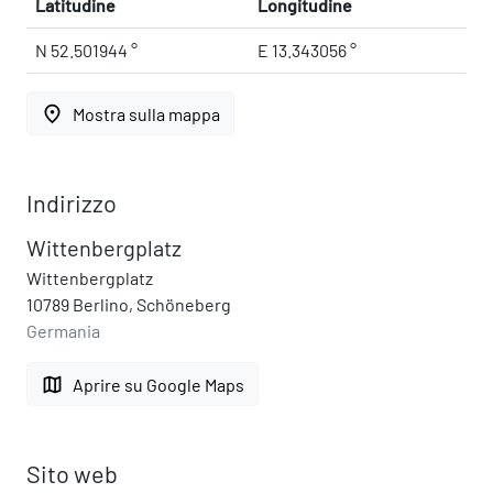
Latitudine
Longitudine
N 52.501944 °
E 13.343056 °
place
Mostra sulla mappa
Indirizzo
Wittenbergplatz
Wittenbergplatz
10789 Berlino, Schöneberg
Germania
map
Aprire su Google Maps
Sito web