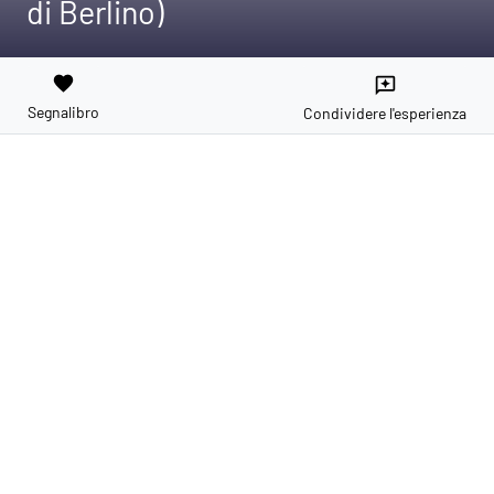
di Berlino)
favorite
reviews
Segnalibro
Condividere l'esperienza