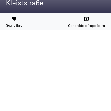
Kleiststraße
favorite
reviews
Segnalibro
Condividere l'esperienza