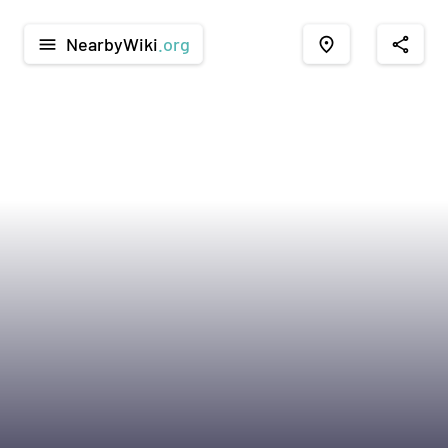
NearbyWiki
.org
menu
place
share