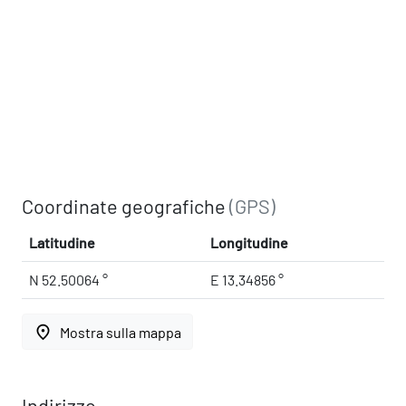
Coordinate geografiche
(GPS)
Latitudine
Longitudine
N 52.50064 °
E 13.34856 °
place
Mostra sulla mappa
Indirizzo