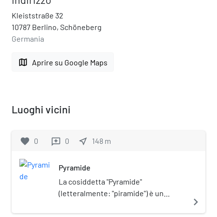
Kleiststraße 32
10787 Berlino, Schöneberg
Germania
map
Aprire su Google Maps
Luoghi vicini
favorite
0
0
near_me
148
m
reviews
Pyramide
La cosiddetta "Pyramide"
(letteralmente: "piramide") è un
navigate_next
edificio residenziale di Berlino, sito
nel quartiere di Schöneberg.