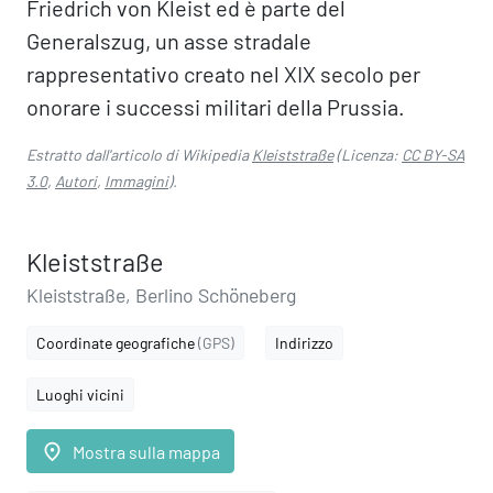
Friedrich von Kleist ed è parte del
Generalszug, un asse stradale
rappresentativo creato nel XIX secolo per
onorare i successi militari della Prussia.
Estratto dall'articolo di Wikipedia
Kleiststraße
(Licenza:
CC BY-SA
3.0
,
Autori
,
Immagini
).
Kleiststraße
Kleiststraße, Berlino Schöneberg
Coordinate geografiche
(GPS)
Indirizzo
Luoghi vicini
place
Mostra sulla mappa