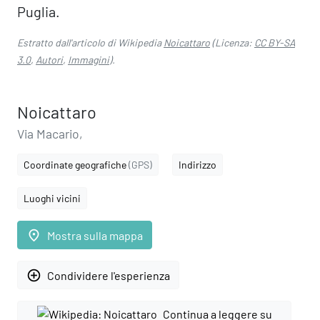
Puglia.
Estratto dall'articolo di Wikipedia
Noicattaro
(Licenza:
CC BY-SA
3.0
,
Autori
,
Immagini
).
Noicattaro
Via Macario,
Coordinate geografiche
(GPS)
Indirizzo
Luoghi vicini
place
Mostra sulla mappa
add_circle_outline
Condividere l'esperienza
Continua a leggere su