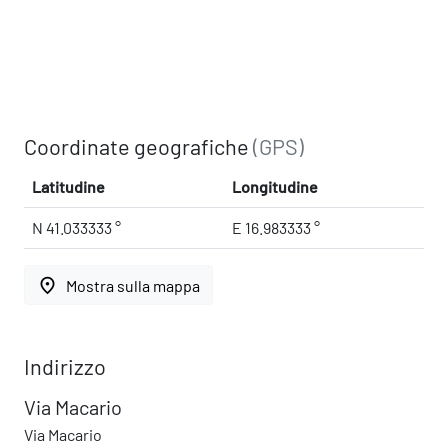
Coordinate geografiche
(GPS)
Latitudine
Longitudine
N 41.033333 °
E 16.983333 °
place
Mostra sulla mappa
Indirizzo
Via Macario
Via Macario