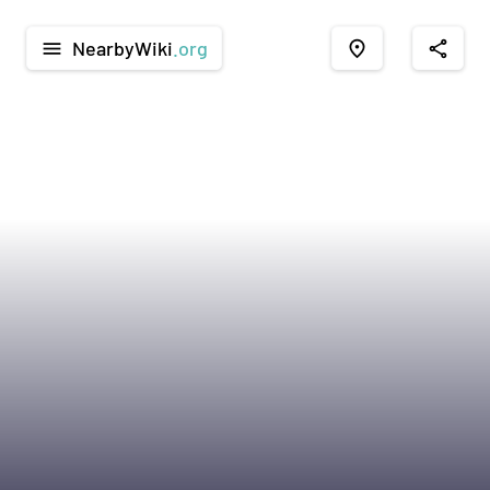
NearbyWiki
.org
menu
place
share