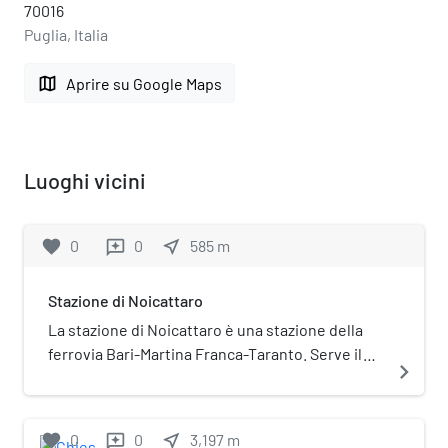
70016
Puglia, Italia
map
Aprire su Google Maps
Luoghi vicini
favorite
0
0
near_me
585
m
reviews
Stazione di Noicattaro
La stazione di Noicattaro è una stazione della
ferrovia Bari-Martina Franca-Taranto. Serve il
navigate_next
comune di Noicattaro, nella città metropolitana
di Bari. È gestita dalle Ferrovie del Sud Est. Da
giugno 2019 la stazione non è attiva per lavori:
favorite
0
0
near_me
3,197
m
reviews