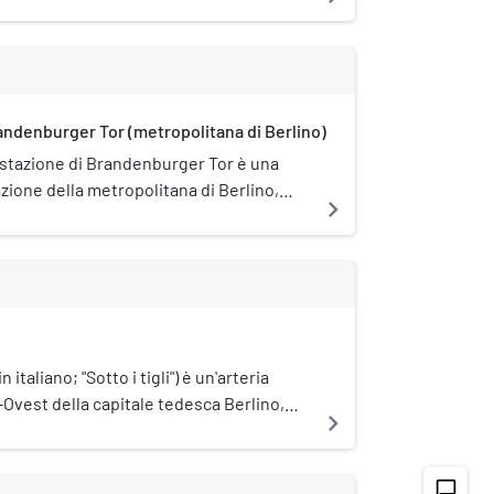
inden") è una fermata ferroviaria
ella città di Berlino. È posta sul
roviario detto "Nord-Süd-Tunnel", ed è
usivamente dai treni della S-Bahn.
andenburger Tor (metropolitana di Berlino)
 stazione di Brandenburger Tor è una
zione della metropolitana di Berlino,
navigate_next
la linea U5.
 italiano; "Sotto i tigli") è un'arteria
t-Ovest della capitale tedesca Berlino,
navigate_next
e, che corre dal Fridericianum Forum a
chat_bubble_outline