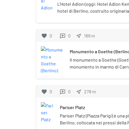
L'Hotel Adlon (oggi: Hotel Adlon Ke
hotel di Berlino, costruito originar
ricostruito nel 1997 dopo l'incendio
completamente distrutto nel 1945. S
den Linden, nel quartiere di Berlin-
favorite
0
0
near_me
169
m
reviews
l'albergo più lussuoso della città: 
molte celebrità della politica e del
Monumento a Goethe (Berlin
tanto da averne fatto una sorta di h
Il monumento a Goethe (Goet
monumento in marmo di Carra
scrittore e poeta tedesco J
Goethe e situato a Berlino, n
L'opera venne realizzata da Fr
favorite
0
0
near_me
278
m
reviews
esponente della scuola di scul
1876 e il 1880.
Pariser Platz
Pariser Platz (Piazza Parigi) è una p
Berlino, collocata nei pressi della