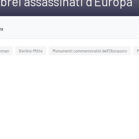
ebrei assassinati d'Europa
za
enman
Berlino-Mitte
Monumenti commemorativi dell'Olocausto
M