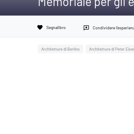
Memoriale per gli 
favorite
Segnalibro
reviews
Condividere l'esperien
Architetture di Berlino
Architetture di Peter Eis