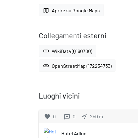
map
Aprire su Google Maps
Collegamenti esterni
link
WikiData (Q160700)
link
OpenStreetMap (172234733)
Luoghi vicini
favorite
0
0
near_me
250
m
reviews
Hotel Adlon