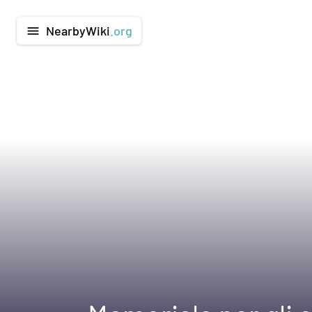
NearbyWiki
.org
menu