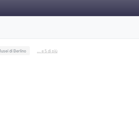
usei di Berlino
... e 5 di più