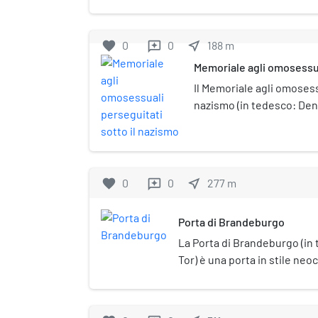
fine dell'Unter den Linden. Prende 
francese, in onore dell'occupazione
Sesta coalizione nel 1814. È uno dei 
favorite
0
0
near_me
188
m
reviews
Memoriale agli omosessual
nazismo
Il Memoriale agli omosess
nazismo (in tedesco: Den
Nationalsozialismus ver
stato inaugurato a Berlin
favorite
0
0
near_me
277
m
reviews
Porta di Brandeburgo
La Porta di Brandeburgo (i
Tor) è una porta in stile neoc
trova sul lato occidentale del
quartiere di Mitte al confine 
Tiergarten. È il monumento 