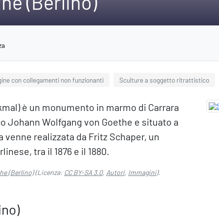
e (Berlino)
za
ine con collegamenti non funzionanti
Sculture a soggetto ritrattistico
mal) è un monumento in marmo di Carrara
sco Johann Wolfgang von Goethe e situato a
a venne realizzata da Fritz Schaper, un
nese, tra il 1876 e il 1880.
e (Berlino)
(Licenza:
CC BY-SA 3.0
,
Autori
,
Immagini
).
ino)