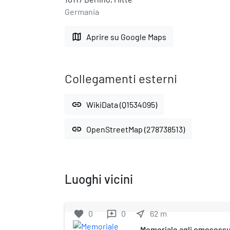
Germania
map
Aprire su Google Maps
Collegamenti esterni
link
WikiData (Q1534095)
link
OpenStreetMap (278738513)
Luoghi vicini
favorite
0
0
near_me
62
m
reviews
Memoriale agli omosessual