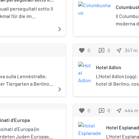
Columbus
uali perseguitati sotto il
kmal für die im
Il Columbu
folgten Homosexuellen) è
moderna di 
navigate_next
o il 27 maggio 2008.
Potsdamer 
Mendelsohn
dell'archi
favorite
0
0
near_me
347
m
reviews
relativame
mondiale, 
Hotel Adlon
la rivolta 
rovine fur
ova sulla Lennéstraße,
L'Hotel Adlon (oggi:
1957 perché
er Tiergarten a Berlino-
hotel di Berlino, co
navigate_next
sito dove 
tatua e del basamento
ricostruito nel 1997
occupato d
llegoriche in bronzo è
completamente distr
Muro di Ber
den Linden, nel quar
favorite
0
0
near_me
444
m
reviews
l'albergo più lussuo
inati d'Europa
molte celebrità dell
Hotel Esplanad
tanto da averne fatt
ssinati d'Europa (in
ordeten Juden Europas),
L'Hotel Esplana