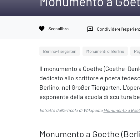
Monumento a Goeth
favorite
Segnalibro
reviews
Condividere l'esperien
Berlino-Tiergarten
Monumenti di Berlino
Pag
Il monumento a Goethe (Goethe-Denk
dedicato allo scrittore e poeta tede
Berlino, nel Großer Tiergarten. L'oper
esponente della scuola di scultura berli
Estratto dall'articolo di Wikipedia
Monumento a Goeth
Monumento a Goethe (Berl