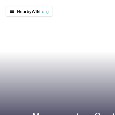
NearbyWiki
.org
menu