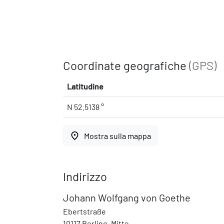
Coordinate geografiche
(GPS)
Latitudine
N 52.5138 °
place
Mostra sulla mappa
Indirizzo
Johann Wolfgang von Goethe
Ebertstraße
10117 Berlino, Mitte