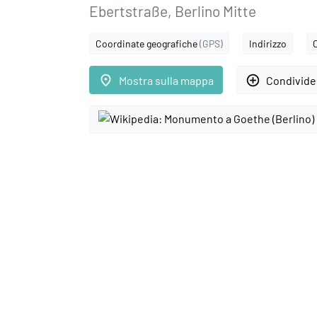
Ebertstraße, Berlino Mitte
Coordinate geografiche
(GPS)
Indirizzo
place
add_circle_outline
Mostra sulla mappa
Condivider