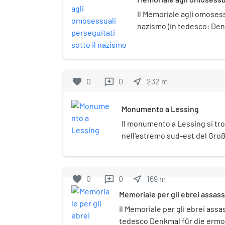
nazismo
Il Memoriale agli omosess
nazismo (in tedesco: Den
Nationalsozialismus ver
stato inaugurato a Berlin
favorite
0
0
near_me
232
m
reviews
Monumento a Lessing
Il monumento a Lessing si tr
nell'estremo sud-est del Groß
Tiergarten. L'insieme della s
con fontane, rilievi e figure a
alto sette metri.
favorite
0
0
near_me
169
m
reviews
Memoriale per gli ebrei assass
Il Memoriale per gli ebrei assa
tedesco Denkmal für die erm