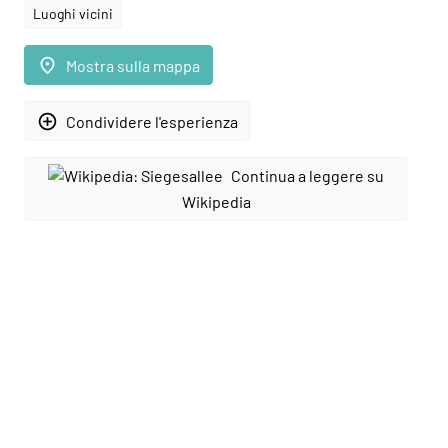
Luoghi vicini
place
Mostra sulla mappa
add_circle_outline
Condividere l'esperienza
Continua a leggere su
Wikipedia