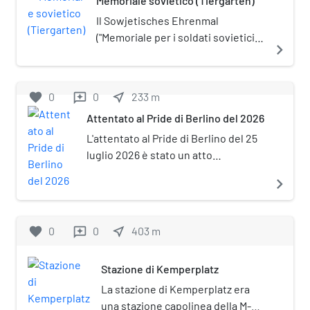
Memoriale sovietico (Tiergarten)
Il Sowjetisches Ehrenmal
("Memoriale per i soldati sovietici")
navigate_next
è un imponente monumento di
Berlino. Si trova lungo la Straße
des 17. Juni, a circa 200 metri dalla
favorite
0
0
near_me
233
m
reviews
Porta di Brandeburgo.
Attentato al Pride di Berlino del 2026
L'attentato al Pride di Berlino del 25
luglio 2026 è stato un atto
terroristico islamista che ha avuto
navigate_next
come bersaglio il Pride di Berlino.
Nel Großer Tiergarten, il
perpetratore travolse più persone
favorite
0
0
near_me
403
m
reviews
con un veicolo a motore e ne attaccò
poi altre a piedi con un machete. A
Stazione di Kemperplatz
causa degli eventi una donna perse
la vita e 31 altre persone vennero
La stazione di Kemperplatz era
ferite, in parte gravemente. Il
una stazione capolinea della M-