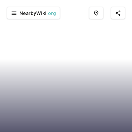
NearbyWiki
.org
menu
place
share