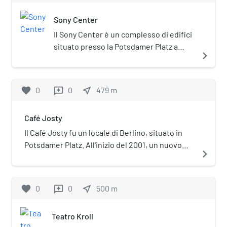
Sony Center
Il Sony Center è un complesso di edifici
situato presso la Potsdamer Platz a
navigate_next
Berlino.
favorite
0
0
near_me
479
m
reviews
Café Josty
Il Café Josty fu un locale di Berlino, situato in
Potsdamer Platz. All'inizio del 2001, un nuovo
navigate_next
Café Josty è stato aperto all'interno del Sony-
Center, non lontano dalla sua collocazione
originale.
favorite
0
0
near_me
500
m
reviews
Teatro Kroll