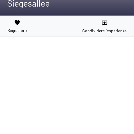
Siegesallee
favorite
reviews
Segnalibro
Condividere l'esperienza