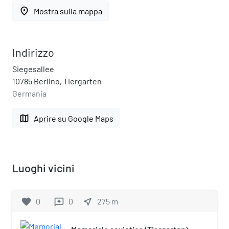
place
Mostra sulla mappa
Indirizzo
Siegesallee
10785 Berlino, Tiergarten
Germania
map
Aprire su Google Maps
Luoghi vicini
favorite
0
0
near_me
275
m
reviews