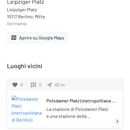
Leipziger Platz
Leipziger Platz
10117 Berlino, Mitte
Germania
map
Aprire su Google Maps
Luoghi vicini
favorite
0
0
near_me
62
m
reviews
Potsdamer Platz (metropolitana di
Berlino)
La stazione di Potsdamer Platz
è una stazione della
navigate_next
metropolitana di Berlino, sulla
linea U2. È posta sotto tutela