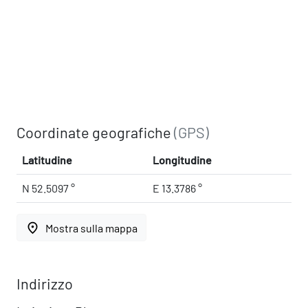
Coordinate geografiche
(GPS)
Latitudine
Longitudine
N 52.5097 °
E 13.3786 °
place
Mostra sulla mappa
Indirizzo