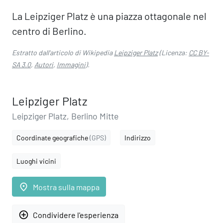
La Leipziger Platz è una piazza ottagonale nel
centro di Berlino.
Estratto dall'articolo di Wikipedia
Leipziger Platz
(Licenza:
CC BY-
SA 3.0
,
Autori
,
Immagini
).
Leipziger Platz
Leipziger Platz, Berlino Mitte
Coordinate geografiche
(GPS)
Indirizzo
Luoghi vicini
place
Mostra sulla mappa
add_circle_outline
Condividere l'esperienza