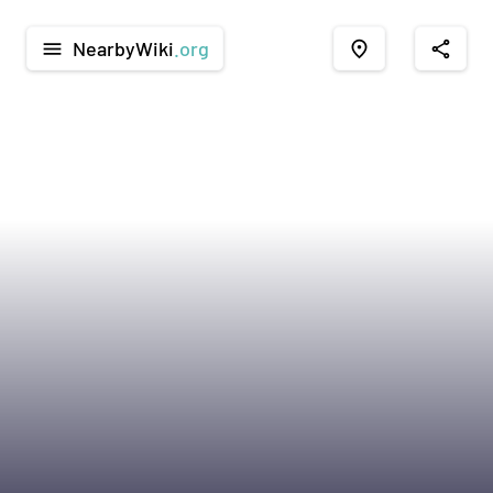
NearbyWiki
.org
menu
place
share