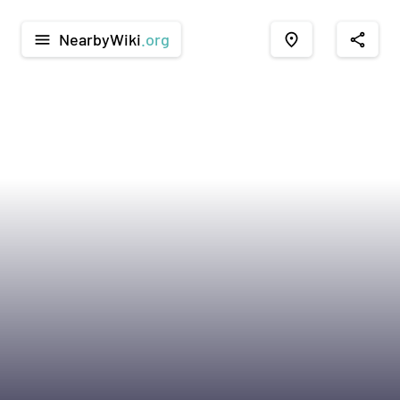
NearbyWiki
.org
menu
place
share