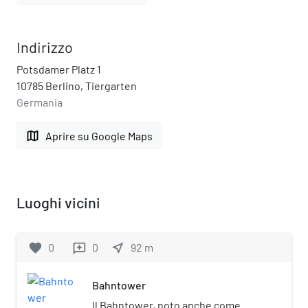
Indirizzo
Potsdamer Platz 1
10785 Berlino, Tiergarten
Germania
map
Aprire su Google Maps
Luoghi vicini
favorite
0
0
near_me
92
m
reviews
Bahntower
Il Bahntower, noto anche come