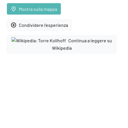
place
Mostra sulla mappa
add_circle_outline
Condividere l'esperienza
Continua a leggere su
Wikipedia