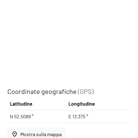
Coordinate geografiche
(GPS)
Latitudine
Longitudine
N 52.5089 °
E 13.375 °
place
Mostra sulla mappa