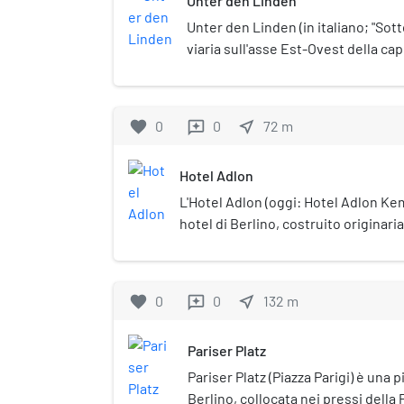
Unter den Linden
Unter den Linden (in italiano; "Sotto 
viaria sull'asse Est-Ovest della ca
nel quartiere Mitte, che corre dal
Pariser Platz.
favorite
0
0
near_me
72
m
reviews
Hotel Adlon
L'Hotel Adlon (oggi: Hotel Adlon Ke
hotel di Berlino, costruito originar
ricostruito nel 1997 dopo l'incendio
completamente distrutto nel 1945. S
den Linden, nel quartiere di Berlin-
favorite
0
0
near_me
132
m
reviews
l'albergo più lussuoso della città: 
molte celebrità della politica e del
Pariser Platz
tanto da averne fatto una sorta di h
Pariser Platz (Piazza Parigi) è una p
Berlino, collocata nei pressi della