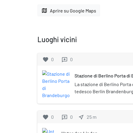
map
Aprire su Google Maps
Luoghi vicini
favorite
0
0
reviews
Stazione di Berlino Porta d
La stazione di Berlino Porta
tedesco Berlin Brandenburge
"Unter den Linden") è una fe
sotterranea della città di Be
passante ferroviario detto 
favorite
0
0
near_me
25
m
reviews
servita esclusivamente dai t