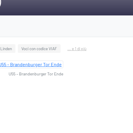
)
 Linden
Voci con codice VIAF
... e 1 di più
U55 – Brandenburger Tor Ende