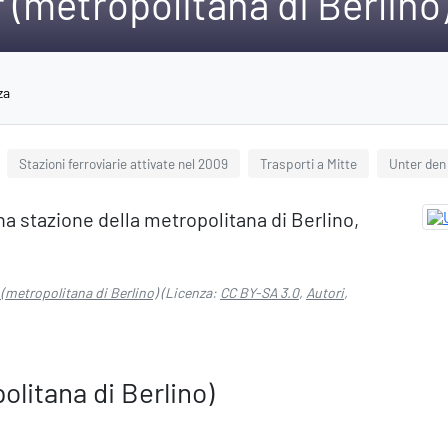
(metropolitana di Berlino
za
Stazioni ferroviarie attivate nel 2009
Trasporti a Mitte
Unter den
a stazione della metropolitana di Berlino,
(metropolitana di Berlino)
(Licenza:
CC BY-SA 3.0
,
Autori
,
litana di Berlino)