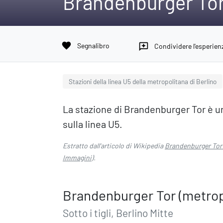
Brandenburger Tor 
favorite
Segnalibro
reviews
Condividere l'esperien
Stazioni della linea U5 della metropolitana di Berlino
La stazione di Brandenburger Tor è un
sulla linea U5.
Estratto dall'articolo di Wikipedia
Brandenburger Tor 
Immagini
).
Brandenburger Tor (metropo
Sotto i tigli, Berlino Mitte