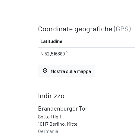
Coordinate geografiche
(GPS)
Latitudine
N 52.516389 °
place
Mostra sulla mappa
Indirizzo
Brandenburger Tor
Sotto i tigli
10117 Berlino, Mitte
Germania