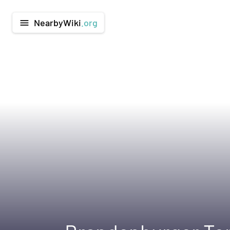
NearbyWiki
.org
menu