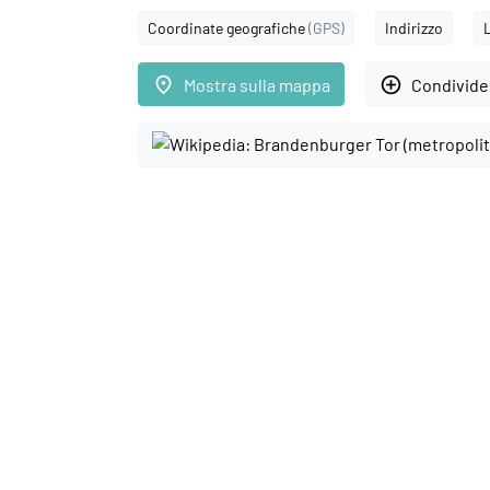
Coordinate geografiche
(GPS)
Indirizzo
place
add_circle_outline
Mostra sulla mappa
Condivider