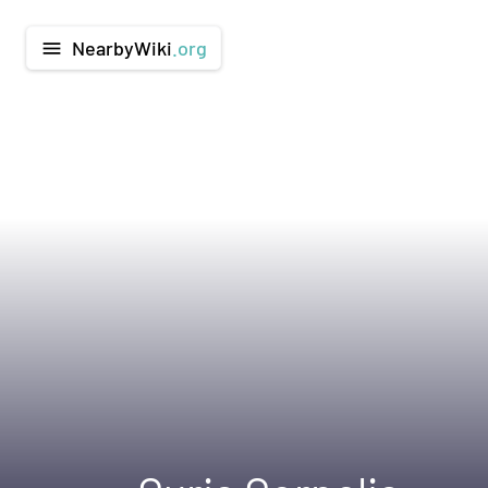
NearbyWiki
.org
menu