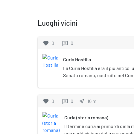
Luoghi vicini
favorite
0
0
reviews
Curia Hostilia
La Curia Hostilia era il più antico 
Senato romano, costruito nel Comiz
secondo la leggenda dal terzo re di
seguito alla cooptazione dei nobil
Senato.
favorite
0
0
near_me
16
m
reviews
Curia (storia romana)
Il termine curia ai primordi dell
una suddivisione della sua popolaz