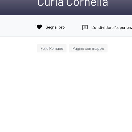
Curia Cornelia
favorite
Segnalibro
reviews
Condividere l'esperien
Foro Romano
Pagine con mappe