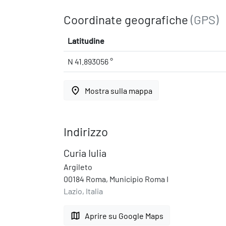
Coordinate geografiche
(GPS)
Latitudine
N 41.893056 °
place
Mostra sulla mappa
Indirizzo
Curia Iulia
Argileto
00184 Roma, Municipio Roma I
Lazio, Italia
map
Aprire su Google Maps