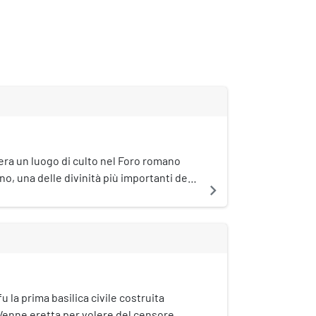
 era un luogo di culto nel Foro romano
no, una delle divinità più importanti della
navigate_next
fin dai tempi del secondo re di Roma,
fu la prima basilica civile costruita
 Venne eretta per volere del censore