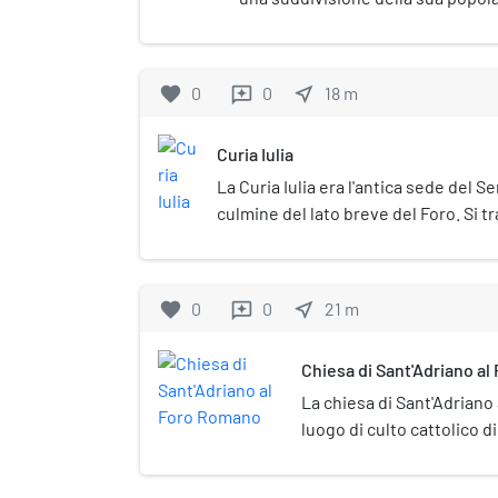
che ne componevano la società), e
utilizzata per significare il luogo 
radunavano per discutere degli aff
favorite
0
0
near_me
18
m
reviews
Curia Iulia
La Curia Iulia era l'antica sede del 
culmine del lato breve del Foro. Si tr
in mattoni posto all'angolo tra l'Argil
separa dalla basilica Emilia) e il Comi
favorite
0
0
near_me
21
m
reviews
Chiesa di Sant'Adriano a
La chiesa di Sant'Adriano
luogo di culto cattolico d
Campitelli, all'interno d