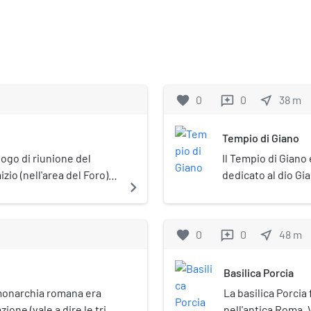
favorite
0
0
near_me
38
m
reviews
Tempio di Giano
luogo di riunione del
Il Tempio di Giano
io (nell'area del Foro)
dedicato al dio Gia
navigate_next
 Roma, Tullo Ostilio, a
religione romana, 
i di Alba Longa nel
Numa Pompilio.
favorite
0
0
near_me
48
m
reviews
Basilica Porcia
a monarchia romana era
La basilica Porcia 
ione (vale a dire le tribù
nell'antica Roma.