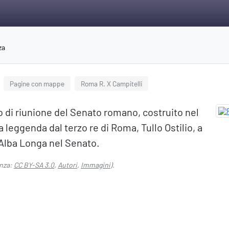
za
Pagine con mappe
Roma R. X Campitelli
ogo di riunione del Senato romano, costruito nel
 leggenda dal terzo re di Roma, Tullo Ostilio, a
i Alba Longa nel Senato.
nza:
CC BY-SA 3.0
,
Autori
,
Immagini
).