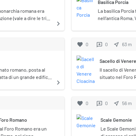
Basilica Porcia
a monarchia romana era
La basilica Porcia 
ione (vale a dire le tribù
nell'antica Roma.
navigate_next
 che fu in seguito
Marco Porcio Caton
dove le tribù si
L'edificio si trov
ari dello stato.
Catone per ammini
favorite
0
0
near_me
63
m
reviews
incontro per i co
opposizione. Sorge
Sacello di Vener
comprato dallo s
occupato da negoz
Senato romano, posta al
Il sacello di Ven
tenuti all'interno 
atta di un grande edificio
situato nel Foro 
navigate_next
durante il funerale
eto (la strada che la
basamento circol
insieme alla Curia
zio.
della basilica Emi
(dove era stata po
Cloacina, di origi
favorite
0
0
near_me
56
m
reviews
bruciato il corpo), 
Venere.
cui proprio la basi
l Foro Romano
Scale Gemonie
vennero probabilm
procedette alla ri
 al Foro Romano era un
Le Scale Gemonie
i Roma, nel rione
di accesso al co