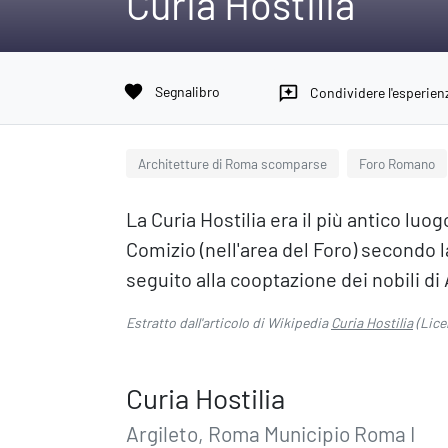
Curia Hostilia
favorite
Segnalibro
reviews
Condividere l'esperien
Architetture di Roma scomparse
Foro Romano
La Curia Hostilia era il più antico lu
Comizio (nell'area del Foro) secondo la
seguito alla cooptazione dei nobili d
Estratto dall'articolo di Wikipedia
Curia Hostilia
(Lice
Curia Hostilia
Argileto, Roma Municipio Roma I