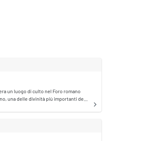
 era un luogo di culto nel Foro romano
no, una delle divinità più importanti della
navigate_next
fin dai tempi del secondo re di Roma,