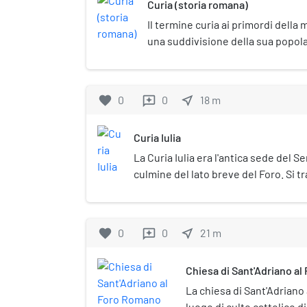
Curia (storia romana)
Roma.
Il termine curia ai primordi dell
una suddivisione della sua popolaz
che ne componevano la società), e
utilizzata per significare il luogo 
radunavano per discutere degli aff
favorite
0
0
near_me
18
m
reviews
Curia Iulia
La Curia Iulia era l'antica sede del 
culmine del lato breve del Foro. Si tr
in mattoni posto all'angolo tra l'Argil
separa dalla basilica Emilia) e il Comi
favorite
0
0
near_me
21
m
reviews
Chiesa di Sant'Adriano a
La chiesa di Sant'Adriano
luogo di culto cattolico d