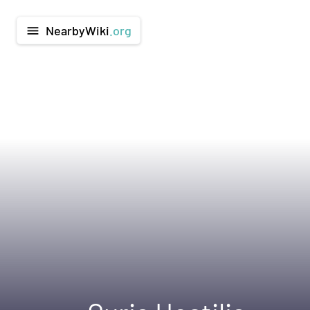
NearbyWiki
.org
menu