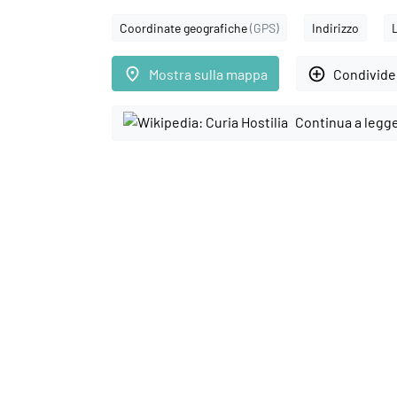
Coordinate geografiche
(GPS)
Indirizzo
place
add_circle_outline
Mostra sulla mappa
Condivider
Continua a legg