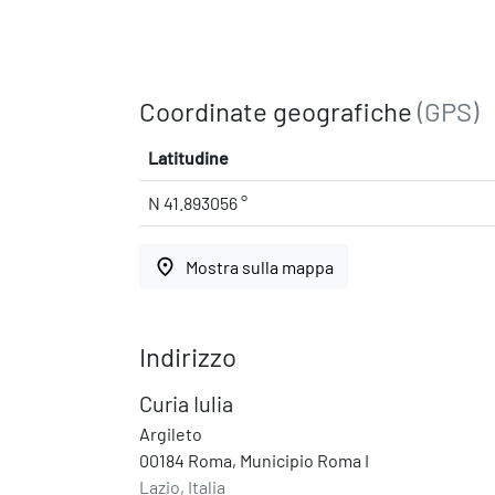
Coordinate geografiche
(GPS)
Latitudine
N 41.893056 °
place
Mostra sulla mappa
Indirizzo
Curia Iulia
Argileto
00184 Roma, Municipio Roma I
Lazio, Italia