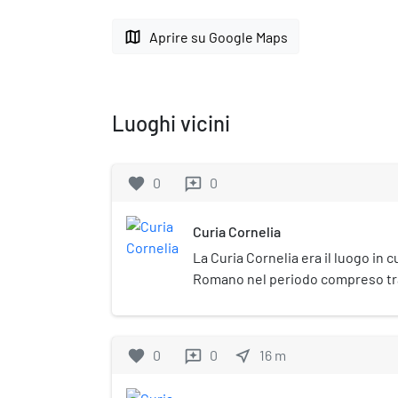
map
Aprire su Google Maps
Luoghi vicini
favorite
0
0
reviews
Curia Cornelia
La Curia Cornelia era il luogo in cu
Romano nel periodo compreso tra il
la più grande di tutte le Curie pr
costruzione occupò gran parte d
adibito al Comizio, portando dunq
favorite
0
0
near_me
16
m
reviews
una posizione di centralità nella
che in epoca antica rappresentava 