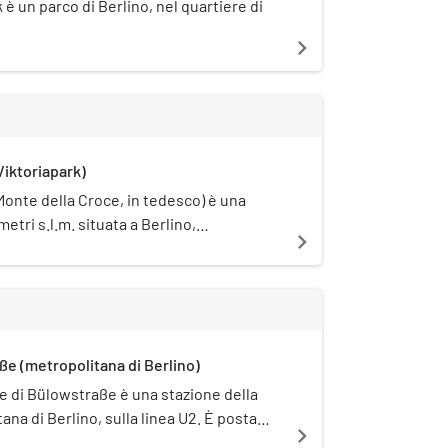
k è un parco di Berlino, nel quartiere di
navigate_next
iktoriapark)
onte della Croce, in tedesco) è una
 metri s.l.m. situata a Berlino,
navigate_next
 quartiere (Ortsteil) di Kreuzberg,
distretto (Bezirk) Friedrichshain-
 stata chiamata così dal Re Federico
 di Prussia nel 1820, quando sulla sua
ne costruito il Monumento Nazionale
e (metropolitana di Berlino)
e porta sulla sua cima una grande Croce
e di Bülowstraße è una stazione della
ana di Berlino, sulla linea U2. È posta
navigate_next
ela monumentale (Denkmalschutz).