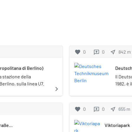
favorite
0
0
near_me
842
m
reviews
opolitana di Berlino)
Deutsch
 stazione della
Il Deut
erlino, sulla linea U7.
1982, è 
navigate_next
Berlino.
favorite
0
0
near_me
655
m
reviews
traße
Viktoriapark
ße)