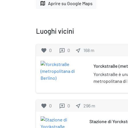
map
Aprire su Google Maps
Luoghi vicini
favorite
0
0
near_me
168
m
reviews
Yorckstraße (metr
Yorckstraße è una
metropolitana di B
favorite
0
0
near_me
296
m
reviews
Stazione di Yorcks
(Großgörschenstra