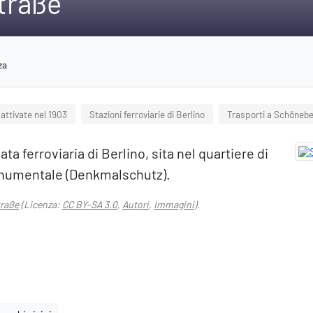
traße
za
 attivate nel 1903
Stazioni ferroviarie di Berlino
Trasporti a Schöneb
a ferroviaria di Berlino, sita nel quartiere di
onumentale (Denkmalschutz).
traße
(Licenza:
CC BY-SA 3.0
,
Autori
,
Immagini
).