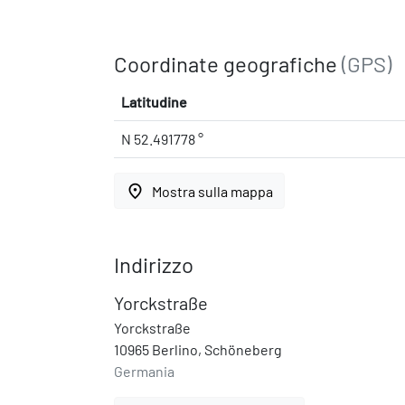
Coordinate geografiche
(GPS)
Latitudine
N 52.491778 °
place
Mostra sulla mappa
Indirizzo
Yorckstraße
Yorckstraße
10965 Berlino, Schöneberg
Germania