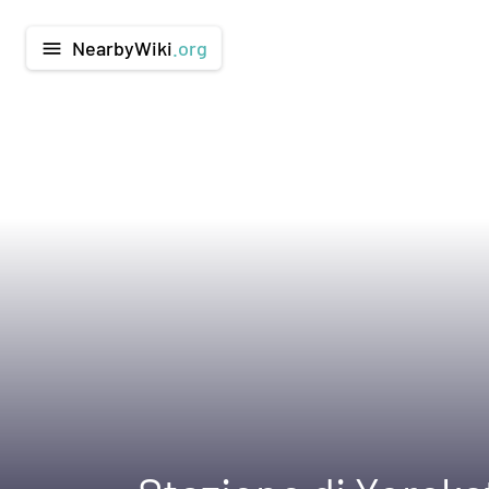
NearbyWiki
.org
menu