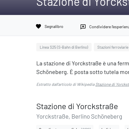
Stazione di Yorcks
favorite
Segnalibro
reviews
Condividere l'esperien
Linea S25 (S-Bahn di Berlino)
Stazioni ferroviarie
La stazione di Yorckstraße è una fermat
Schöneberg. È posta sotto tutela m
Estratto dall'articolo di Wikipedia
Stazione di Yorcks
Stazione di Yorckstraße
Yorckstraße, Berlino Schöneberg