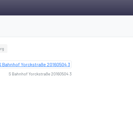
erg
S Bahnhof Yorckstraße 20160504 3