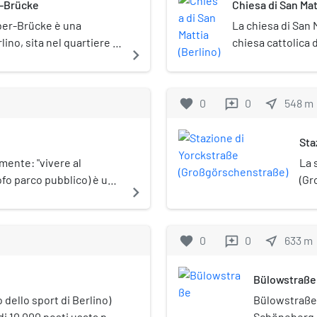
r-Brücke
Chiesa di San Mat
ber-Brücke è una
La chiesa di San 
lino, sita nel quartiere di
chiesa cattolica d
navigate_next
Schöneberg. Costru
neogotico, è pos
(Denkmalschutz).
favorite
0
0
near_me
548
m
reviews
Sta
(Gr
mente: "vivere al
La 
ofo parco pubblico) è un
(Gr
navigate_next
 sito nel quartiere di
fer
o di architettura degli
Sch
posto sotto tutela
favorite
0
0
near_me
633
m
reviews
.Scherzosamente è
ast" ("palazzo sociale",
Bülowstraße
ilizia sociale) o
ße" – la via sulla quale si
o dello sport di Berlino)
Bülowstraße è
ia delle sue dimensioni
di 10 000 posti usata per
Schöneberg. 