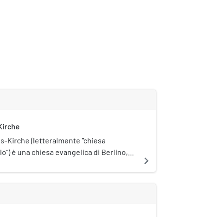
Kirche
s-Kirche (letteralmente “chiesa
lo”) è una chiesa evangelica di Berlino,
navigate_next
e di Schöneberg. L’edificio è posto sotto
ale (Denkmalschutz).