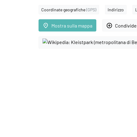
Coordinate geografiche
(GPS)
Indirizzo
place
add_circle_outline
Mostra sulla mappa
Condivider