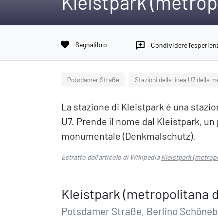
Kleistpark (metropo
favorite
Segnalibro
reviews
Condividere l'esperien
Potsdamer Straße
Stazioni della linea U7 della m
La stazione di Kleistpark è una stazio
U7. Prende il nome dal Kleistpark, un
monumentale (Denkmalschutz).
Estratto dall'articolo di Wikipedia
Kleistpark (metropo
Kleistpark (metropolitana d
Potsdamer Straße, Berlino Schöneb