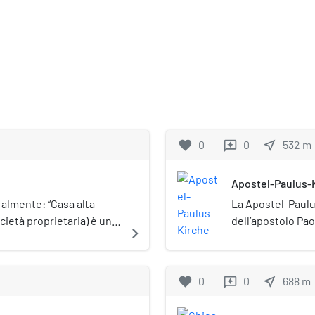
favorite
0
0
near_me
532
m
reviews
Apostel-Paulus-
ralmente: “Casa alta
La Apostel-Paulu
cietà proprietaria) è un
dell’apostolo Pao
navigate_next
to a uffici.
sita nel quartier
tutela monument
favorite
0
0
near_me
688
m
reviews