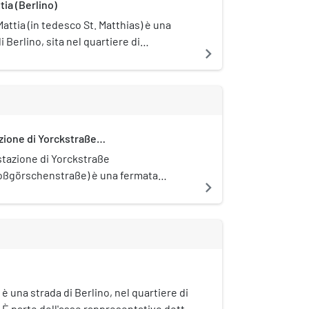
tia (Berlino)
Mattia (in tedesco St. Matthias) è una
i Berlino, sita nel quartiere di
navigate_next
ita alla fine del XIX secolo in stile
ta sotto tutela monumentale
zione di Yorckstraße
oßgörschenstraße)
stazione di Yorckstraße
oßgörschenstraße) è una fermata
navigate_next
roviaria di Berlino, sita nel quartiere di
öneberg.
 una strada di Berlino, nel quartiere di
È parte dell'asse rappresentativo detto