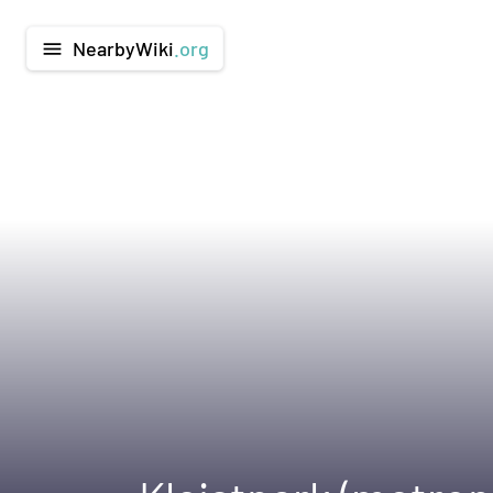
NearbyWiki
.org
menu