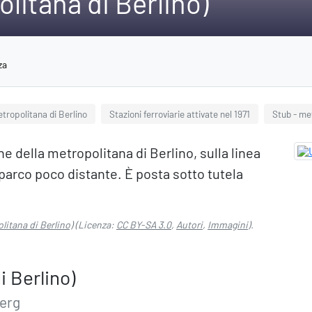
litana di Berlino)
za
etropolitana di Berlino
Stazioni ferroviarie attivate nel 1971
Stub - me
ne della metropolitana di Berlino, sulla linea
 parco poco distante. È posta sotto tutela
litana di Berlino)
(Licenza:
CC BY-SA 3.0
,
Autori
,
Immagini
).
i Berlino)
erg