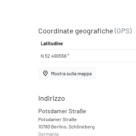
Coordinate geografiche
(GPS)
Latitudine
N 52.490556 °
place
Mostra sulla mappa
Indirizzo
Potsdamer Straße
Potsdamer Straße
10783 Berlino, Schöneberg
Germania