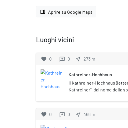
map
Aprire su Google Maps
Luoghi vicini
favorite
0
0
near_me
273
m
reviews
Kathreiner-Hochhaus
Il Kathreiner-Hochhaus (lette
Kathreiner”, dal nome della so
edificio a torre di Berlino adibi
favorite
0
0
near_me
466
m
reviews