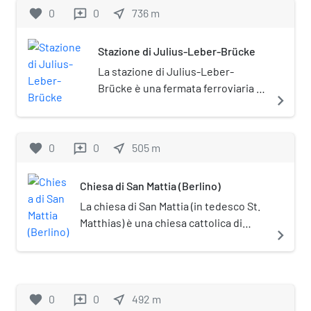
monumentale (Denkmalschutz).
favorite
0
0
near_me
736
m
reviews
Stazione di Julius-Leber-Brücke
La stazione di Julius-Leber-
Brücke è una fermata ferroviaria di
navigate_next
Berlino, sita nel quartiere di
Schöneberg.
favorite
0
0
near_me
505
m
reviews
Chiesa di San Mattia (Berlino)
La chiesa di San Mattia (in tedesco St.
Matthias) è una chiesa cattolica di
navigate_next
Berlino, sita nel quartiere di
Schöneberg. Costruita alla fine del XIX
secolo in stile neogotico, è posta
sotto tutela monumentale
favorite
0
0
near_me
492
m
reviews
(Denkmalschutz).