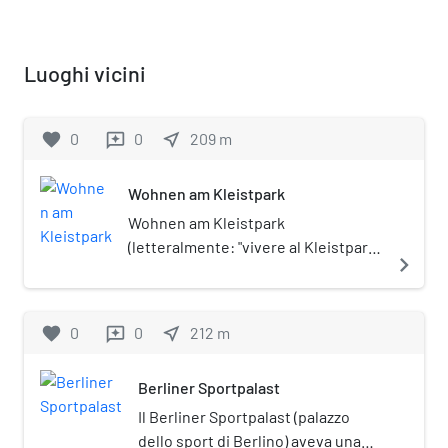
Luoghi vicini
favorite
0
0
near_me
209
m
reviews
Wohnen am Kleistpark
Wohnen am Kleistpark
(letteralmente: "vivere al Kleistpark",
navigate_next
dal nome del limitrofo parco
pubblico) è un edificio residenziale
di Berlino, sito nel quartiere di
favorite
0
0
near_me
212
m
reviews
Schöneberg. Importante esempio di
architettura degli anni settanta del
Berliner Sportpalast
XX secolo, è posto sotto tutela
monumentale
Il Berliner Sportpalast (palazzo
(Denkmalschutz).Scherzosamente è
dello sport di Berlino) aveva una