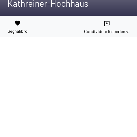
Kathreiner-Hochhaus
favorite
reviews
Segnalibro
Condividere l'esperienza