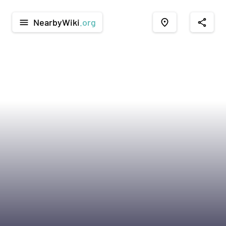
NearbyWiki
.org
menu
place
share