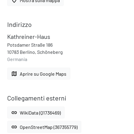
place
Mostra sulla mappa
Indirizzo
Kathreiner-Haus
Potsdamer Straße 186
10783 Berlino, Schöneberg
Germania
map
Aprire su Google Maps
Collegamenti esterni
link
WikiData (Q1736469)
link
OpenStreetMap (367355779)