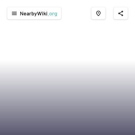
NearbyWiki
.org
menu
place
share