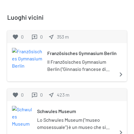
Luoghi vicini
favorite
0
0
near_me
353
m
reviews
Französisches Gymnasium Berlin
Il Französisches Gymnasium
Berlin ("Ginnasio francese di
navigate_next
Berlino") è una scuola superiore
di Berlino.
favorite
0
0
near_me
423
m
reviews
Schwules Museum
Lo Schwules Museum ("museo
omosessuale") è un museo che si
navigate_next