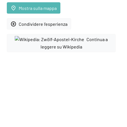
place
Mostra sulla mappa
add_circle_outline
Condividere l'esperienza
Continua a
leggere su Wikipedia