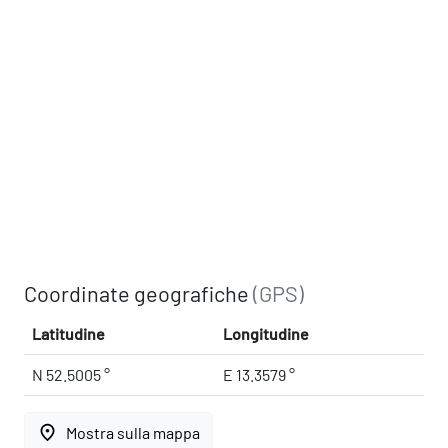
Coordinate geografiche
(GPS)
Latitudine
Longitudine
N 52.5005 °
E 13.3579 °
place
Mostra sulla mappa