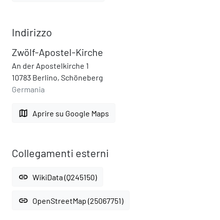
Indirizzo
Zwölf-Apostel-Kirche
An der Apostelkirche 1
10783 Berlino, Schöneberg
Germania
map
Aprire su Google Maps
Collegamenti esterni
link
WikiData (Q245150)
link
OpenStreetMap (25067751)