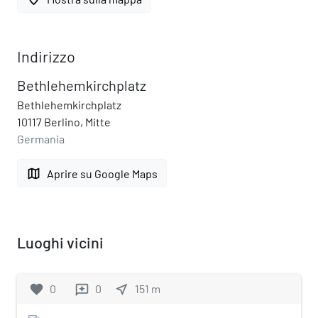
Indirizzo
Bethlehemkirchplatz
Bethlehemkirchplatz
10117 Berlino, Mitte
Germania
map
Aprire su Google Maps
Luoghi vicini
favorite
0
0
near_me
151
m
reviews