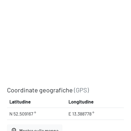
Coordinate geografiche
(GPS)
Latitudine
Longitudine
N 52.509167 °
E 13.388778 °
place
Mostra sulla mappa