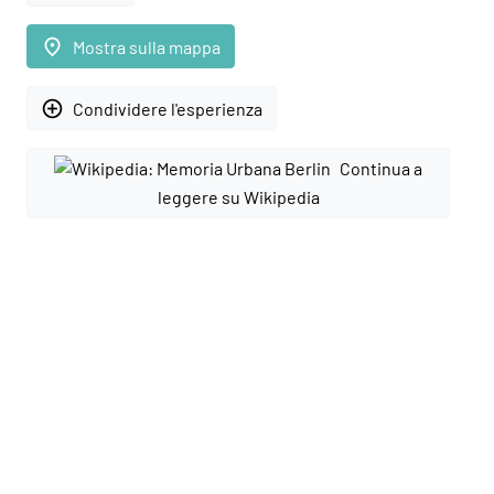
place
Mostra sulla mappa
add_circle_outline
Condividere l'esperienza
Continua a
leggere su Wikipedia