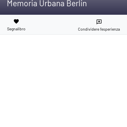
Memoria Urbana Berlin
favorite
reviews
Segnalibro
Condividere l'esperienza