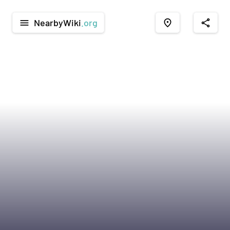
NearbyWiki
.org
menu
place
share