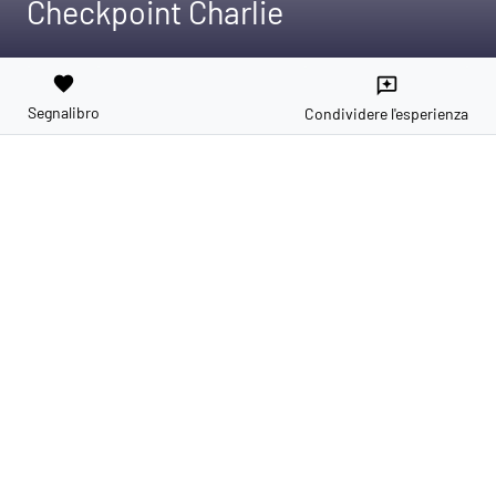
Checkpoint Charlie
favorite
reviews
Segnalibro
Condividere l'esperienza