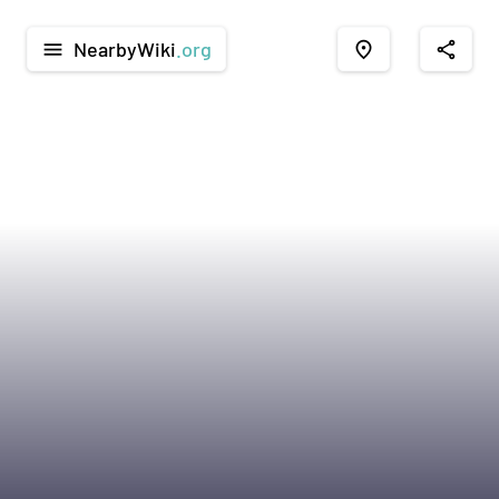
NearbyWiki
.org
menu
place
share