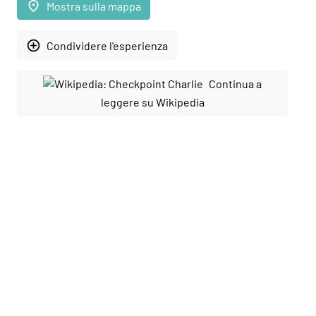
place
Mostra sulla mappa
add_circle_outline
Condividere l'esperienza
Continua a
leggere su Wikipedia