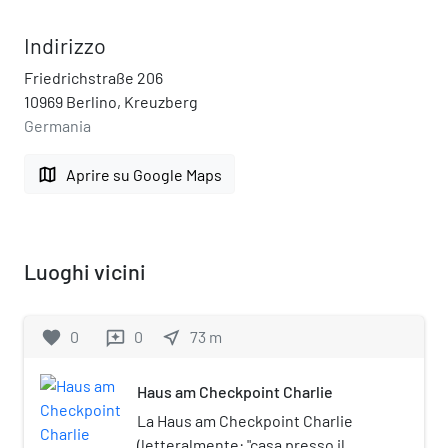
Indirizzo
Friedrichstraße 206
10969 Berlino, Kreuzberg
Germania
map
Aprire su Google Maps
Luoghi vicini
favorite
0
0
near_me
73
m
reviews
Haus am Checkpoint Charlie
La Haus am Checkpoint Charlie
(letteralmente: "casa presso il