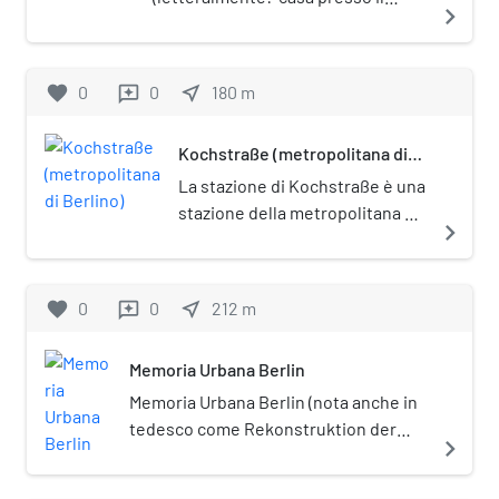
navigate_next
Checkpoint Charlie") è un edificio
residenziale di Berlino, sito nel
quartiere di Kreuzberg, sulla
favorite
0
0
near_me
180
m
reviews
Friedrichstraße all'angolo con la
Rudi-Dutschke-Straße.
Kochstraße (metropolitana di
Berlino)
La stazione di Kochstraße è una
stazione della metropolitana di
navigate_next
Berlino situata sulla linea U6. È
posta sotto tutela documentale
(Denkmalschutz).
favorite
0
0
near_me
212
m
reviews
Memoria Urbana Berlin
Memoria Urbana Berlin (nota anche in
tedesco come Rekonstruktion der
navigate_next
Böhmischen Bethlehemskirche, ossia
"Ricostruzione della Chiesa Boema di