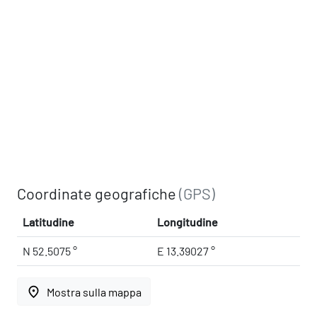
Coordinate geografiche
(GPS)
Latitudine
Longitudine
N 52.5075 °
E 13.39027 °
place
Mostra sulla mappa