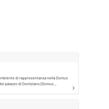
 ambiente di rappresentanza nella Domus
 del palazzo di Domiziano (Domus
navigate_next
e Palatino a Roma. L'intero nuovo palazzo
 che ricoprisse 49.000 m².