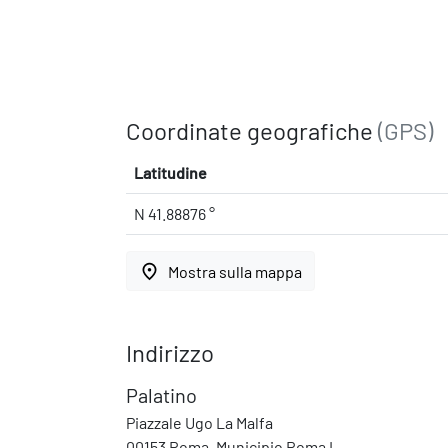
Coordinate geografiche
(GPS)
Latitudine
N 41.88876 °
place
Mostra sulla mappa
Indirizzo
Palatino
Piazzale Ugo La Malfa
00153 Roma, Municipio Roma I