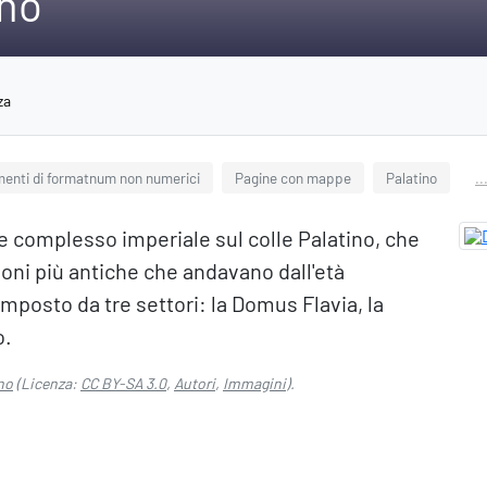
ano
za
menti di formatnum non numerici
Pagine con mappe
Palatino
..
ale complesso imperiale sul colle Palatino, che
ioni più antiche che andavano dall'età
mposto da tre settori: la Domus Flavia, la
o.
no
(Licenza:
CC BY-SA 3.0
,
Autori
,
Immagini
).