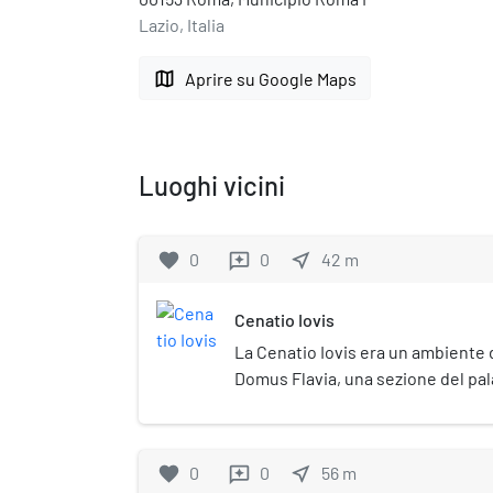
Lazio, Italia
map
Aprire su Google Maps
Luoghi vicini
favorite
0
0
near_me
42
m
reviews
Cenatio Iovis
La Cenatio Iovis era un ambiente 
Domus Flavia, una sezione del pal
(Domus Augustiana) sul colle Pal
(identificabile secondo alcuni nel
sul Palatino, quell'aedes Divorum i
favorite
0
0
near_me
56
m
reviews
nuovo palazzo imperiale si calcol