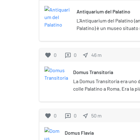
m².
Antiquarium del Palatino
L'Antiquarium del Palatino 
Palatino) è un museo situato s
Roma. Fondato nella seconda 
esso ospita sculture, frammen
materiale archeologico scoper
favorite
0
0
near_me
46
m
reviews
Domus Transitoria
La Domus Transitoria era uno de
colle Palatino a Roma. Era la pi
imperiali di Nerone, distrutta 
Roma del 64 e sostituita in seg
Domus Aurea. L'edificio si trov
favorite
0
0
near_me
50
m
reviews
del colle e ne sono state trovar
Domus Flavia dell'epoca di Dom
Domus Flavia
ricco pavimento marmoreo per