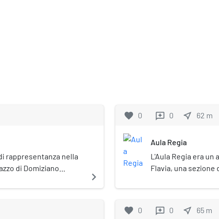
favorite
0
0
near_me
62
m
reviews
Aula Regia
di rappresentanza nella
L'Aula Regia era un
azzo di Domiziano
Flavia, una sezione
navigate_next
atino a Roma
Augustiana) sul coll
 tempio dedicato agli dèi
imperiale si calcola
n Palatio). L'intero
favorite
0
0
near_me
65
m
reviews
a che ricoprisse 49.000