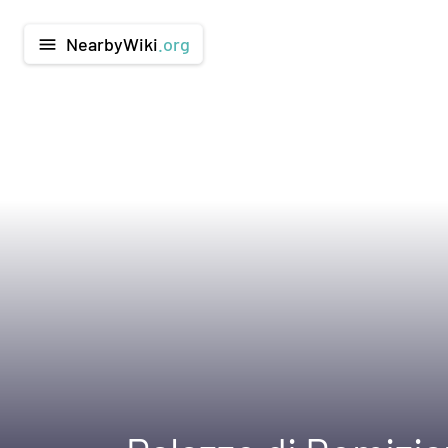
NearbyWiki
.org
menu