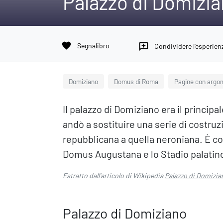
Palazzo di Domizi
favorite
Segnalibro
reviews
Condividere l'esperien
Domiziano
Domus di Roma
Pagine con argo
Il palazzo di Domiziano era il princip
andò a sostituire una serie di costruz
repubblicana a quella neroniana. È co
Domus Augustana e lo Stadio palatin
Estratto dall'articolo di Wikipedia
Palazzo di Domizia
Palazzo di Domiziano