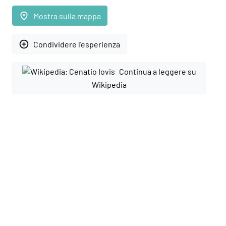
place
Mostra sulla mappa
add_circle_outline
Condividere l'esperienza
Continua a leggere su
Wikipedia