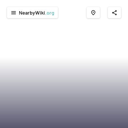
NearbyWiki
.org
menu
place
share