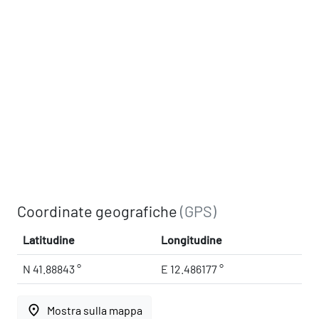
Coordinate geografiche
(GPS)
Latitudine
Longitudine
N 41.88843 °
E 12.486177 °
place
Mostra sulla mappa