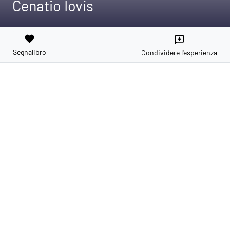
Cenatio Iovis
favorite
reviews
Segnalibro
Condividere l'esperienza