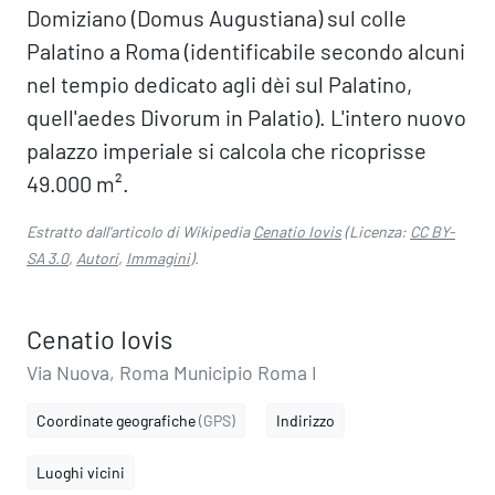
Domiziano (Domus Augustiana) sul colle
Palatino a Roma (identificabile secondo alcuni
nel tempio dedicato agli dèi sul Palatino,
quell'aedes Divorum in Palatio). L'intero nuovo
palazzo imperiale si calcola che ricoprisse
49.000 m².
Estratto dall'articolo di Wikipedia
Cenatio Iovis
(Licenza:
CC BY-
SA 3.0
,
Autori
,
Immagini
).
Cenatio Iovis
Via Nuova, Roma Municipio Roma I
Coordinate geografiche
(GPS)
Indirizzo
Luoghi vicini