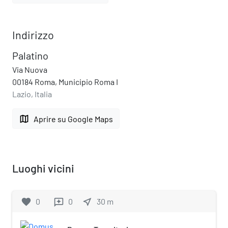
Indirizzo
Palatino
Via Nuova
00184 Roma, Municipio Roma I
Lazio, Italia
map
Aprire su Google Maps
Luoghi vicini
favorite
0
0
near_me
30
m
reviews