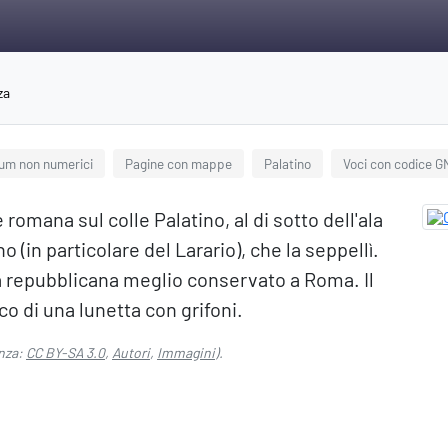
za
num non numerici
Pagine con mappe
Palatino
Voci con codice G
 romana sul colle Palatino, al di sotto dell'ala
 (in particolare del Larario), che la seppellì.
ca repubblicana meglio conservato a Roma. Il
o di una lunetta con grifoni.
nza:
CC BY-SA 3.0
,
Autori
,
Immagini
).