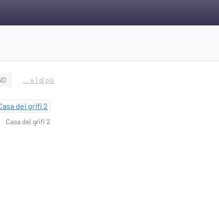
ND
... e 1 di più
Casa dei grifi 2