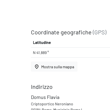
Coordinate geografiche
(GPS)
Latitudine
N 41.889 °
place
Mostra sulla mappa
Indirizzo
Domus Flavia
Criptoportico Neroniano
00184 Roma, Municipio Roma I