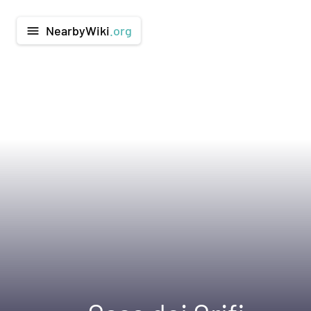
NearbyWiki
.org
menu