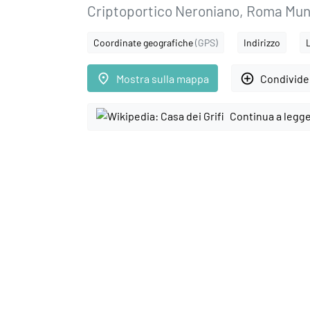
Criptoportico Neroniano, Roma Mun
Coordinate geografiche
(GPS)
Indirizzo
place
add_circle_outline
Mostra sulla mappa
Condivider
Continua a legg