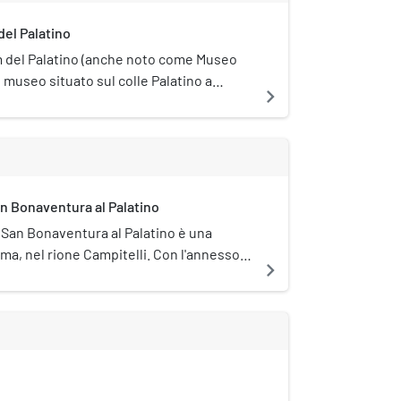
del Palatino
m del Palatino (anche noto come Museo
n museo situato sul colle Palatino a
navigate_next
o nella seconda metà del XIX secolo,
culture, frammenti di affreschi e del
heologico scoperto sul colle.
an Bonaventura al Palatino
 San Bonaventura al Palatino è una
ma, nel rione Campitelli. Con l'annesso
navigate_next
 trova sul lato meridionale della Vigna