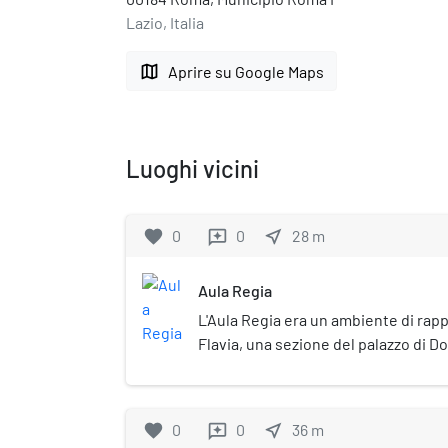
Lazio, Italia
map
Aprire su Google Maps
Luoghi vicini
favorite
0
0
near_me
28
m
reviews
Aula Regia
L'Aula Regia era un ambiente di ra
Flavia, una sezione del palazzo di 
Augustiana) sul colle Palatino a Rom
imperiale si calcola che ricoprisse 
favorite
0
0
near_me
36
m
reviews