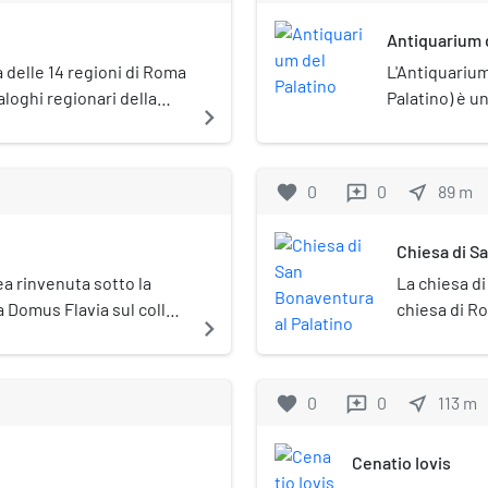
Antiquarium 
 delle 14 regioni di Roma
L'Antiquariu
aloghi regionari della
Palatino) è u
navigate_next
Palatium. Comprendeva
Roma. Fondat
definiti da Livio per il
esso ospita s
finava a nord e a ovest
materiale arc
favorite
0
0
near_me
89
m
reviews
ioni IV, II e I, a sud con la
 il primo re di Roma,
Chiesa di S
l palazzo imperiale,
tium, Palatino, ha il
ea rinvenuta sotto la
La chiesa di
a Domus Flavia sul colle
chiesa di Ro
navigate_next
convento, si
Barberini.
favorite
0
0
near_me
113
m
reviews
Cenatio Iovis