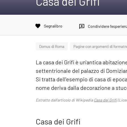
Casa dei Grifi
favorite
Segnalibro
reviews
Condividere l'esperien
Domus di Roma
Pagine con argomenti di format
La casa dei Grifi è un'antica abitazione
settentrionale del palazzo di Domiziano
Si tratta dell'esempio di casa di epo
nome deriva dalla decorazione a stucc
Estratto dall'articolo di Wikipedia
Casa dei Grifi
(Lice
Casa dei Grifi