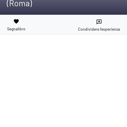
(Roma)
favorite
reviews
Segnalibro
Condividere l'esperienza