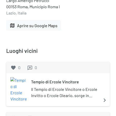
Largo Amerigo Petrucci
00153 Roma, Municipio Roma I
Lazio, Italia
map
Aprire su Google Maps
Luoghi vicini
favorite
0
0
reviews
Tempio di Ercole Vincitore
Il Tempio di Ercole Vincitore o Ercole
Invitto o Ercole Oleario, sorge in
navigate_next
piazza della Bocca della Verità a
Roma, poco distante dal Tempio di
Portuno all'interno del foro Boario. A