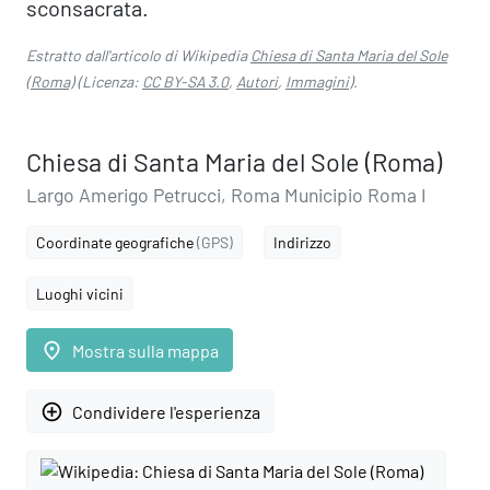
sconsacrata.
Estratto dall'articolo di Wikipedia
Chiesa di Santa Maria del Sole
(Roma)
(Licenza:
CC BY-SA 3.0
,
Autori
,
Immagini
).
Chiesa di Santa Maria del Sole (Roma)
Largo Amerigo Petrucci, Roma Municipio Roma I
Coordinate geografiche
(GPS)
Indirizzo
Luoghi vicini
place
Mostra sulla mappa
add_circle_outline
Condividere l'esperienza