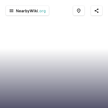
NearbyWiki
.org
menu
place
share