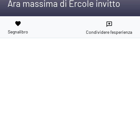
Ara massima di Ercole invitto
favorite
reviews
Segnalibro
Condividere l'esperienza