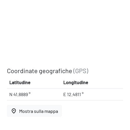
Coordinate geografiche
(GPS)
Latitudine
Longitudine
N 41.8889 °
E 12.4811 °
place
Mostra sulla mappa