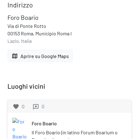
Indirizzo
Foro Boario
Via di Ponte Rotto
00153 Roma, Municipio Roma I
Lazio, Italia
map
Aprire su Google Maps
Luoghi vicini
favorite
0
0
reviews
Foro Boario
Il Foro Boario (in latino Forum Boarium o