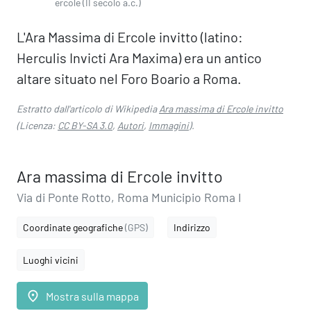
ercole (II secolo a.c.)
L'Ara Massima di Ercole invitto (latino:
Herculis Invicti Ara Maxima) era un antico
altare situato nel Foro Boario a Roma.
Estratto dall'articolo di Wikipedia
Ara massima di Ercole invitto
(Licenza:
CC BY-SA 3.0
,
Autori
,
Immagini
).
Ara massima di Ercole invitto
Via di Ponte Rotto, Roma Municipio Roma I
Coordinate geografiche
(GPS)
Indirizzo
Luoghi vicini
place
Mostra sulla mappa