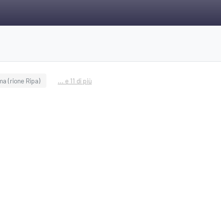
ma (rione Ripa)
... e 11 di più