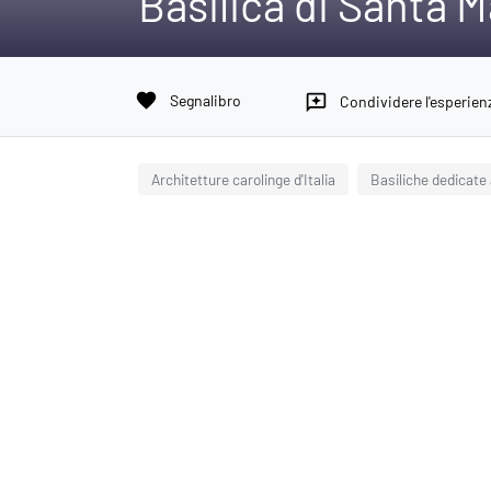
Basilica di Santa 
favorite
Segnalibro
reviews
Condividere l'esperien
Architetture carolinge d'Italia
Basiliche dedicate