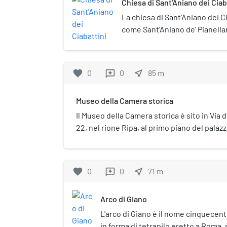
Chiesa di Sant'Aniano dei Ciab
La chiesa di Sant'Aniano dei C
come Sant'Aniano de' Pianella
Sant'Anigro, era una chiesa d
nell'antica strada delle Carrozz
Petroselli), nel rione Ripa. Er
favorite
0
0
near_me
85
m
reviews
di Orléans. L'epiteto "dei Ciabatt
corporazione che manteneva l
Museo della Camera storica
Il Museo della Camera storica è sito in Via 
22, nel rione Ripa, al primo piano del palaz
presso la chiesa di San Giovanni Decollato 
chiama così per via che raccoglie cimeli s
attività della confraternita che lo ha fondat
favorite
0
0
near_me
71
m
reviews
Arco di Giano
L'arco di Giano è il nome cinquecent
in forma di tetrapilo eretto a Roma,