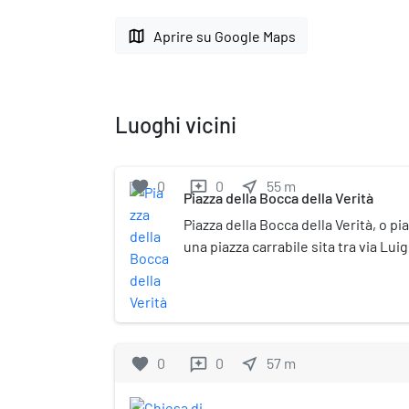
map
Aprire su Google Maps
Luoghi vicini
favorite
0
0
near_me
55
m
reviews
Piazza della Bocca della Verità
Piazza della Bocca della Verità, o pi
una piazza carrabile sita tra via Luig
Amerigo Petrucci a Roma, nel rione 
zona del Foro Boario, proprio davanti
prende il nome dalla Bocca della Ver
portico della basilica di Santa Mari
favorite
0
0
near_me
57
m
reviews