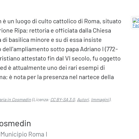
 è un luogo di culto cattolico di Roma, situato
rione Ripa; rettoria e officiata dalla Chiesa
 di basilica minore e su di essa insiste
o dell'ampliamento sotto papa Adriano I (772-
ristiano attestato fin dal VI secolo, fu oggetto
 ed è attualmente uno dei rari esempi di
ma; è nota per la presenza nel nartece della
Maria in Cosmedin
(Licenza:
CC BY-SA 3.0
,
Autori
,
Immagini
).
 Cosmedin
 Municipio Roma I