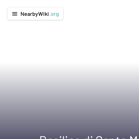
NearbyWiki
.org
menu