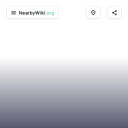
NearbyWiki
.org
menu
place
share