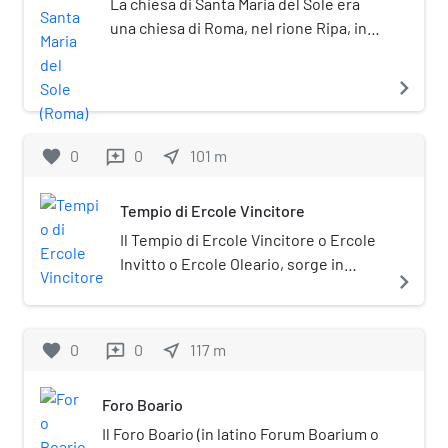
La chiesa di Santa Maria del Sole era
una chiesa di Roma, nel rione Ripa, in
piazza Bocca della Verità, ricavata nel
tempio di Ercole Vincitore. Con il
navigate_next
recupero del monumento antico la
chiesa è stata sconsacrata.
favorite
0
0
near_me
101
m
reviews
Tempio di Ercole Vincitore
Il Tempio di Ercole Vincitore o Ercole
Invitto o Ercole Oleario, sorge in
navigate_next
piazza della Bocca della Verità a
Roma, poco distante dal Tempio di
Portuno all'interno del foro Boario. A
favorite
0
0
near_me
117
m
reviews
causa di un'attribuzione errata, nata
durante il Rinascimento, il tempio è
Foro Boario
talvolta ancora indicato
popolarmente come Tempio di Vesta;
Il Foro Boario (in latino Forum Boarium o