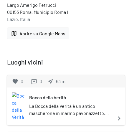
Largo Amerigo Petrucci
00153 Roma, Municipio Roma I
Lazio, Italia
map
Aprire su Google Maps
Luoghi vicini
favorite
0
0
near_me
63
m
reviews
Bocca della Verità
La Bocca della Verità è un antico
mascherone in marmo pavonazzetto,
navigate_next
murato in posizione verticale nella
parete del pronao della chiesa di Santa