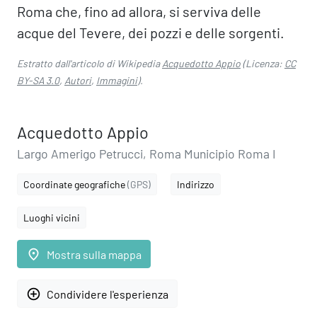
Roma che, fino ad allora, si serviva delle
acque del Tevere, dei pozzi e delle sorgenti.
Estratto dall'articolo di Wikipedia
Acquedotto Appio
(Licenza:
CC
BY-SA 3.0
,
Autori
,
Immagini
).
Acquedotto Appio
Largo Amerigo Petrucci, Roma Municipio Roma I
Coordinate geografiche
(GPS)
Indirizzo
Luoghi vicini
place
Mostra sulla mappa
add_circle_outline
Condividere l'esperienza