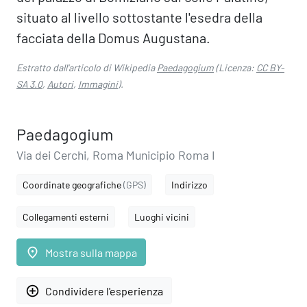
situato al livello sottostante l'esedra della
facciata della Domus Augustana.
Estratto dall'articolo di Wikipedia
Paedagogium
(Licenza:
CC BY-
SA 3.0
,
Autori
,
Immagini
).
Paedagogium
Via dei Cerchi, Roma Municipio Roma I
Coordinate geografiche
(GPS)
Indirizzo
Collegamenti esterni
Luoghi vicini
place
Mostra sulla mappa
add_circle_outline
Condividere l'esperienza