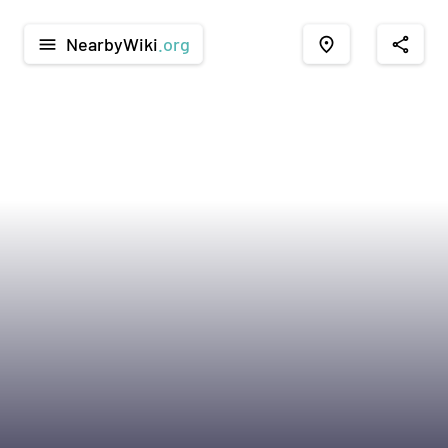
NearbyWiki
.org
menu
place
share