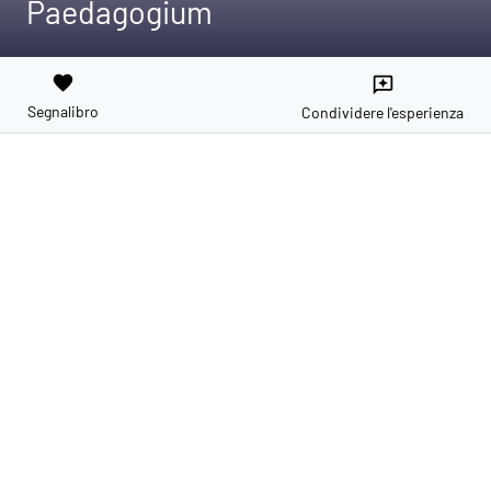
Paedagogium
favorite
reviews
Segnalibro
Condividere l'esperienza