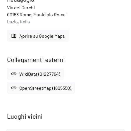
Via dei Cerchi
00153 Roma, Municipio Roma I
Lazio, Italia
map
Aprire su Google Maps
Collegamenti esterni
link
WikiData (Q1227764)
link
OpenStreetMap (1805350)
Luoghi vicini