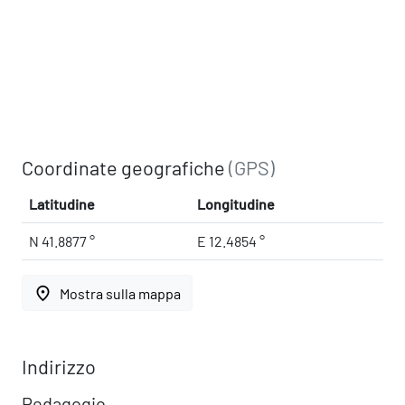
Coordinate geografiche
(GPS)
Latitudine
Longitudine
N 41.8877 °
E 12.4854 °
place
Mostra sulla mappa
Indirizzo
Pedagogio