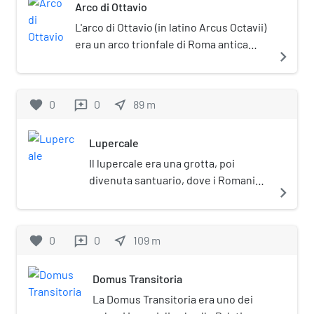
Arco di Ottavio
di un mosaico con araldi che ha fatto ipotizzare
scavi del sito archeologico.
la destinazione dell'edificio, confermata anche
L'arco di Ottavio (in latino Arcus Octavii)
da un'epigrafe che parla dei nuntii circi muniti di
era un arco trionfale di Roma antica
navigate_next
vessilli, che precedevano i cortei nel vicino
della X regione augustea, di cui non si
Circo Massimo.
conserva nulla. Fu costruito alla fine
del I secolo a.C.
favorite
0
0
near_me
89
m
reviews
Lupercale
Il lupercale era una grotta, poi
divenuta santuario, dove i Romani
navigate_next
veneravano il dio Luperco (Faunus
lupercus), ai piedi del Palatino.
favorite
0
0
near_me
109
m
reviews
Domus Transitoria
La Domus Transitoria era uno dei