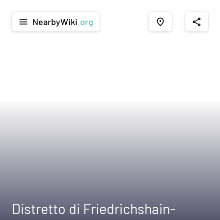
NearbyWiki
.org
menu
place
share
Distretto di Friedrichshain-