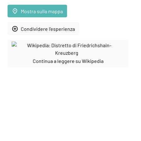
place
Mostra sulla mappa
add_circle_outline
Condividere l'esperienza
Continua a leggere su Wikipedia