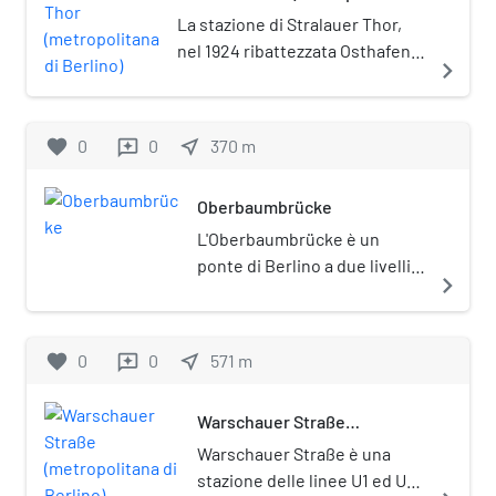
Berlino)
La stazione di Stralauer Thor,
nel 1924 ribattezzata Osthafen
navigate_next
(Stralauer Tor), era una stazione
della metropolitana di Berlino.
Venne distrutta nel 1945, in
favorite
0
0
near_me
370
m
reviews
seguito ai bombardamenti della
seconda guerra mondiale, e non
Oberbaumbrücke
più ricostruita.
L'Oberbaumbrücke è un
ponte di Berlino a due livelli
navigate_next
sul fiume Sprea. Unisce i
quartieri di Berlino (Ortsteil)
di Friedrichshain e
favorite
0
0
near_me
571
m
reviews
Kreuzberg dal 2001 riuniti
nello stesso distretto
Warschauer Straße
(Bezirk) di Friedrichshain-
(metropolitana di Berlino)
Kreuzberg. Al livello inferiore
Warschauer Straße è una
del ponte passa la strada che
stazione delle linee U1 ed U3