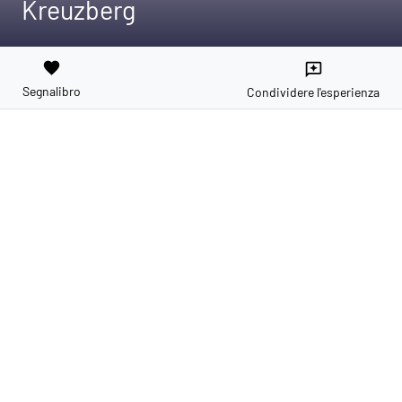
Kreuzberg
favorite
reviews
Segnalibro
Condividere l'esperienza