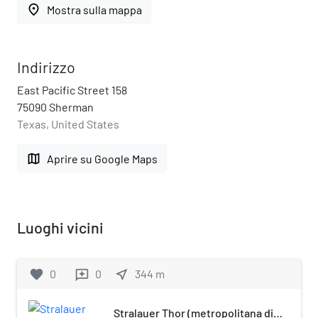
place
Mostra sulla mappa
Indirizzo
East Pacific Street 158
75090 Sherman
Texas, United States
map
Aprire su Google Maps
Luoghi vicini
favorite
0
0
near_me
344
m
reviews
Stralauer Thor (metropolitana di