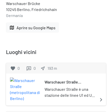
Warschauer Brücke
10245 Berlino, Friedrichshain
Germania
map
Aprire su Google Maps
Luoghi vicini
favorite
0
0
near_me
193
m
reviews
Warschauer Straße
(metropolitana di Berlino)
Warschauer Straße è una
stazione delle linee U1 ed U3
navigate_next
della metropolitana di
Berlino.