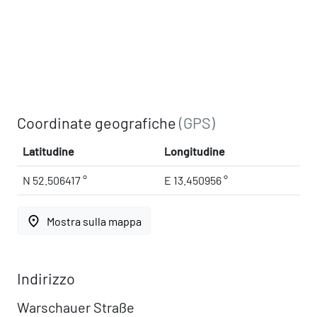
Coordinate geografiche
(GPS)
Latitudine
Longitudine
N 52.506417 °
E 13.450956 °
place
Mostra sulla mappa
Indirizzo
Warschauer Straße