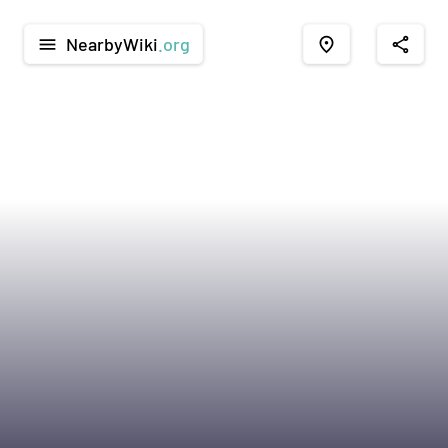
NearbyWiki
.org
menu
place
share