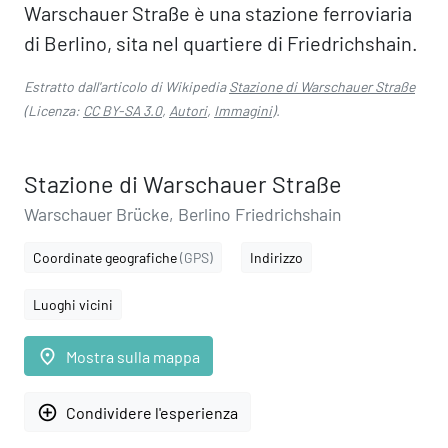
Warschauer Straße è una stazione ferroviaria
di Berlino, sita nel quartiere di Friedrichshain.
Estratto dall'articolo di Wikipedia
Stazione di Warschauer Straße
(Licenza:
CC BY-SA 3.0
,
Autori
,
Immagini
).
Stazione di Warschauer Straße
Warschauer Brücke, Berlino Friedrichshain
Coordinate geografiche
(GPS)
Indirizzo
Luoghi vicini
place
Mostra sulla mappa
add_circle_outline
Condividere l'esperienza