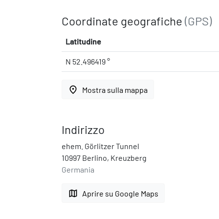
Coordinate geografiche
(GPS)
Latitudine
N 52.496419 °
place
Mostra sulla mappa
Indirizzo
ehem. Görlitzer Tunnel
10997 Berlino, Kreuzberg
Germania
map
Aprire su Google Maps