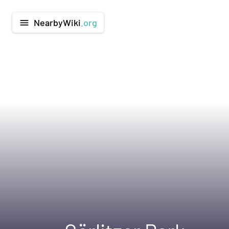
NearbyWiki
.org
menu