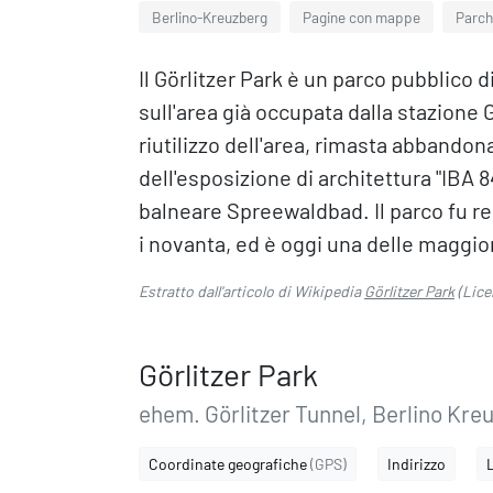
Berlino-Kreuzberg
Pagine con mappe
Parchi
Il Görlitzer Park è un parco pubblico d
sull'area già occupata dalla stazione 
riutilizzo dell'area, rimasta abbando
dell'esposizione di architettura "IBA 8
balneare Spreewaldbad. Il parco fu rea
i novanta, ed è oggi una delle maggio
Estratto dall'articolo di Wikipedia
Görlitzer Park
(Lice
Görlitzer Park
ehem. Görlitzer Tunnel, Berlino Kre
Coordinate geografiche
(GPS)
Indirizzo