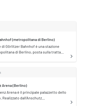
Bahnhof (metropolitana di Berlino)
e di Görlitzer Bahnhof è una stazione
politana di Berlino, posta sulla tratta
navigate_next
 linee U1 e U3. È posta sotto tutela
le (Denkmalschutz).
m
 Arena (Berlino)
nz Arena è il principale palazzetto dello
o. Realizzato dall'Anschutz
navigate_next
Group è stato aperto nel settembre