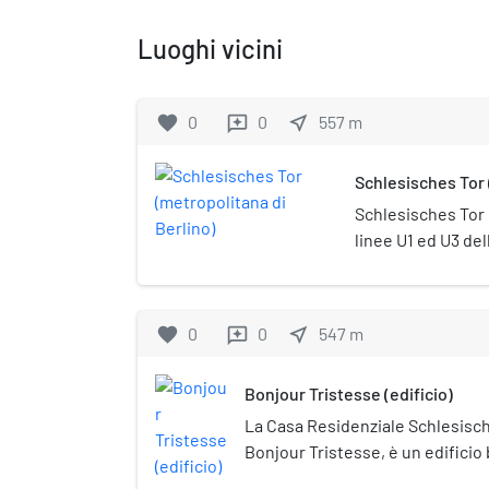
Luoghi vicini
favorite
0
0
near_me
557
m
reviews
Schlesisches Tor 
Schlesisches Tor 
linee U1 ed U3 del
Berlino.
favorite
0
0
near_me
547
m
reviews
Bonjour Tristesse (edificio)
La Casa Residenziale Schlesisc
Bonjour Tristesse, è un edificio 
cento metri a sudovest della sta