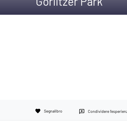
Görlitzer Park
favorite
Segnalibro
reviews
Condividere l'esperien