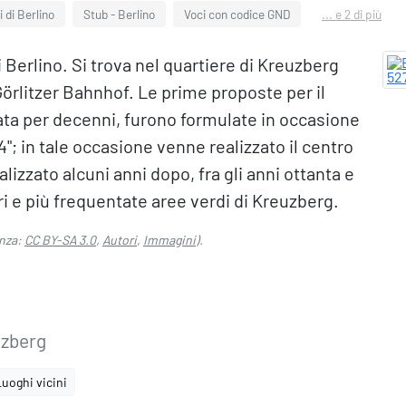
 di Berlino
Stub - Berlino
Voci con codice GND
... e 2 di più
i Berlino. Si trova nel quartiere di Kreuzberg
Görlitzer Bahnhof. Le prime proposte per il
nata per decenni, furono formulate in occasione
4"; in tale occasione venne realizzato il centro
lizzato alcuni anni dopo, fra gli anni ottanta e
ri e più frequentate aree verdi di Kreuzberg.
nza:
CC BY-SA 3.0
,
Autori
,
Immagini
).
uzberg
Luoghi vicini