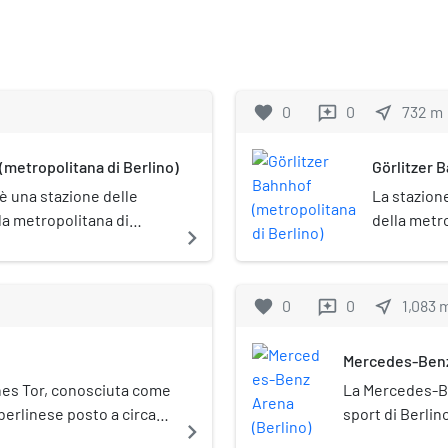
favorite
0
0
near_me
732
m
reviews
(metropolitana di Berlino)
Görlitzer 
è una stazione delle
La stazion
la metropolitana di
della metro
navigate_next
comune alle
monumenta
favorite
0
0
near_me
1,083
reviews
Mercedes-Benz
hes Tor, conosciuta come
La Mercedes-Be
berlinese posto a circa
sport di Berlin
navigate_next
zione della
Entertainment 