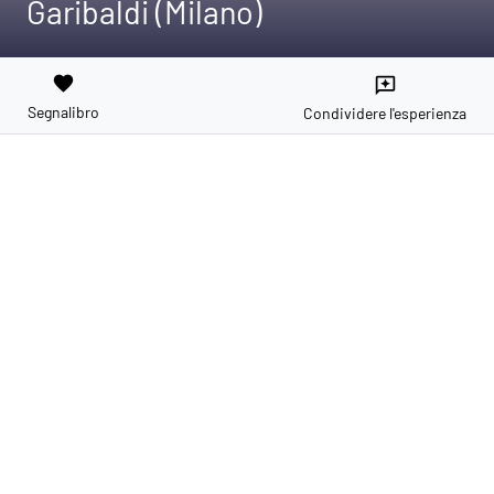
Garibaldi (Milano)
favorite
reviews
Segnalibro
Condividere l'esperienza