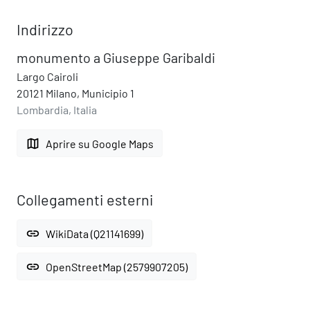
Indirizzo
monumento a Giuseppe Garibaldi
Largo Cairoli
20121 Milano, Municipio 1
Lombardia, Italia
map
Aprire su Google Maps
Collegamenti esterni
link
WikiData (Q21141699)
link
OpenStreetMap (2579907205)