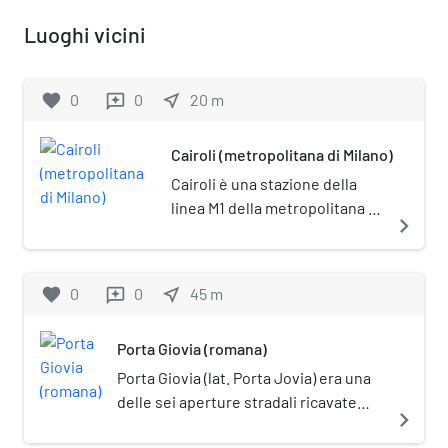
Luoghi vicini
favorite
0
0
near_me
20
m
reviews
Cairoli (metropolitana di Milano)
Cairoli è una stazione della
linea M1 della metropolitana di
navigate_next
Milano.
favorite
0
0
near_me
45
m
reviews
Porta Giovia (romana)
Porta Giovia (lat. Porta Jovia) era una
delle sei aperture stradali ricavate
navigate_next
nella cinta muraria romana della città