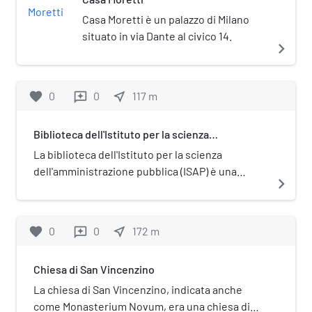
Casa Moretti è un palazzo di Milano
situato in via Dante al civico 14.
navigate_next
favorite
0
0
near_me
117
m
reviews
Biblioteca dell'Istituto per la scienza
dell'amministrazione pubblica
La biblioteca dell'Istituto per la scienza
dell'amministrazione pubblica (ISAP) è una
navigate_next
biblioteca pubblica, specializzata in scienze
giuridiche, che ha sede a Milano. L'ISAP
rappresenta un'importante fonte per ciò che
favorite
0
0
near_me
172
m
reviews
riguarda l'evolversi delle caratteristiche
riguardanti la pubblica amministrazione italiana
Chiesa di San Vincenzino
ed estera. La biblioteca possiede un patrimonio
librario di circa 16.000 volumi, raccolti nella
La chiesa di San Vincenzino, indicata anche
collezione dal 1960; sono presenti anche
come Monasterium Novum, era una chiesa di