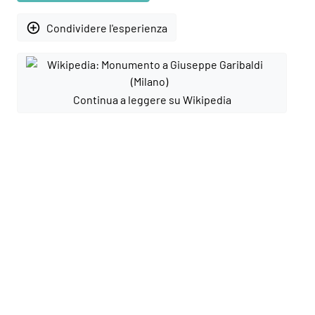
add_circle_outline
Condividere l'esperienza
Continua a leggere su Wikipedia