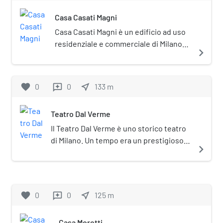
napoleonica, prevedeva la
Casa Casati Magni
costruzione di una grande piazza
circolare circondata da sontuosi
Casa Casati Magni è un edificio ad uso
edifici in stile neoclassico.
residenziale e commerciale di Milano
navigate_next
situato in via Dante al civico 16.
favorite
0
0
near_me
133
m
reviews
Teatro Dal Verme
Il Teatro Dal Verme è uno storico teatro
di Milano. Un tempo era un prestigioso
navigate_next
teatro lirico e vi si tenevano dibattiti
politici. Oggi è utilizzato per concerti di
musica, soprattutto classica, e
proiezioni cinematografiche.
favorite
0
0
near_me
125
m
reviews
Casa Moretti