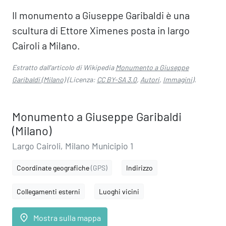
Il monumento a Giuseppe Garibaldi è una
scultura di Ettore Ximenes posta in largo
Cairoli a Milano.
Estratto dall'articolo di Wikipedia
Monumento a Giuseppe
Garibaldi (Milano)
(Licenza:
CC BY-SA 3.0
,
Autori
,
Immagini
).
Monumento a Giuseppe Garibaldi
(Milano)
Largo Cairoli, Milano Municipio 1
Coordinate geografiche
(GPS)
Indirizzo
Collegamenti esterni
Luoghi vicini
place
Mostra sulla mappa