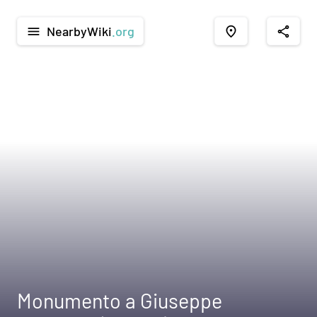
NearbyWiki
.org
menu
place
share
Monumento a Giuseppe