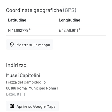
Coordinate geografiche
(GPS)
Latitudine
Longitudine
N 41.892778 °
E 12.483611 °
place
Mostra sulla mappa
Indirizzo
Musei Capitolini
Piazza del Campidoglio
00186 Roma, Municipio Roma I
Lazio, Italia
map
Aprire su Google Maps