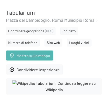
Tabularium
Piazza del Campidoglio, Roma Municipio Roma I
Coordinate geografiche
(GPS)
Indirizzo
Numero di telefono
Sito web
Luoghi vicini
place
Mostra sulla mappa
add_circle_outline
Condividere l'esperienza
Continua a leggere su
Wikipedia