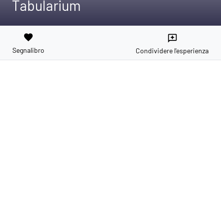
Tabularium
favorite
reviews
Segnalibro
Condividere l'esperienza