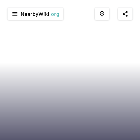
NearbyWiki
.org
menu
place
share