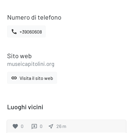
Numero di telefono
call
+39060608
Sito web
museicapitolini.org
link
Visita il sito web
Luoghi vicini
favorite
0
0
near_me
26
m
reviews