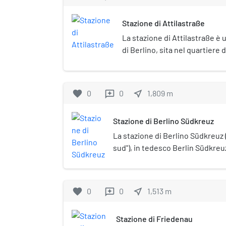
Stazione di Attilastraße
La stazione di Attilastraße è 
di Berlino, sita nel quartiere
con il quartiere di Steglitz.
favorite
0
0
near_me
1,809
m
reviews
Stazione di Berlino Südkreuz
La stazione di Berlino Südkreuz 
sud"), in tedesco Berlin Südkreuz
importanti stazioni ferroviarie di
quartiere di Schöneberg, all'incr
linee per Dresda (Dresdner Bahn)
favorite
0
0
near_me
1,513
m
reviews
Bahn).
Stazione di Friedenau