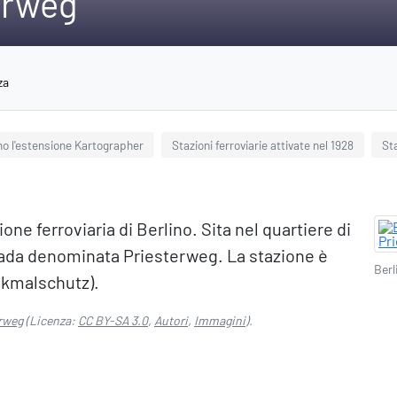
erweg
za
no l'estensione Kartographer
Stazioni ferroviarie attivate nel 1928
Sta
ne ferroviaria di Berlino. Sita nel quartiere di
rada denominata Priesterweg. La stazione è
Berl
nkmalschutz).
erweg
(Licenza:
CC BY-SA 3.0
,
Autori
,
Immagini
).