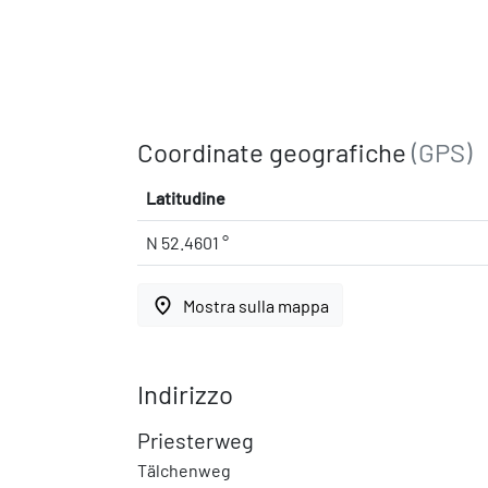
Coordinate geografiche
(GPS)
Latitudine
N 52.4601 °
place
Mostra sulla mappa
Indirizzo
Priesterweg
Tälchenweg