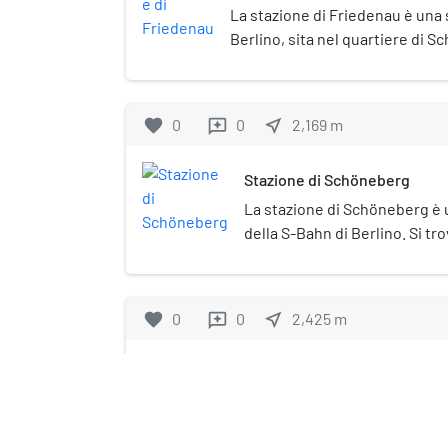
La stazione di Friedenau è una s
Berlino, sita nel quartiere di 
del quartiere di Friedenau. È po
ferroviaria Wannseebahn, ed è
dai treni della S-Bahn.
favorite
0
0
near_me
2,169
m
reviews
Stazione di Schöneberg
La stazione di Schöneberg è u
della S-Bahn di Berlino. Si t
quartiere berlinese nella zon
città. È posta sotto tutela 
(Denkmalschutz).
favorite
0
0
near_me
2,425
m
reviews
Schöneberger Terrassen
Schöneberger Terrassen (lett
Schöneberg») è il nome di un c