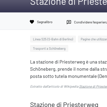
Stazione di Priest
favorite
Segnalibro
reviews
Condividere l'esperien
Linea S25 (S-Bahn di Berlino)
Pagine che utilizza
Trasporti a Schöneberg
La stazione di Priesterweg è una stazio
Schöneberg, prende il nome dalla st
posta sotto tutela monumentale (De
Estratto dall'articolo di Wikipedia
Stazione di Priest
Stazione di Priesterweg