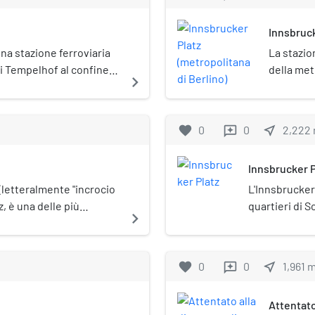
Innsbruck
una stazione ferroviaria
La stazio
 di Tempelhof al confine
della metr
navigate_next
posta so
(Denkmal
favorite
0
0
near_me
2,222
reviews
Innsbrucker P
(letteralmente "incrocio
L'Innsbrucker 
, è una delle più
quartieri di 
navigate_next
 Berlino. Si trova nel
trova all'inc
ocio fra la Ringbahn e le
per Potsdam) c
 e Lipsia (Leipziger
percorsa dalle
favorite
0
0
near_me
1,961
reviews
corrispondenz
stazione. Sott
Attentato
della linea U4