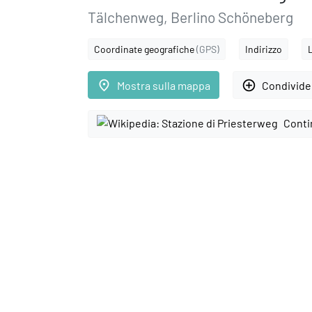
Tälchenweg, Berlino Schöneberg
Coordinate geografiche
(GPS)
Indirizzo
place
add_circle_outline
Mostra sulla mappa
Condivider
Conti