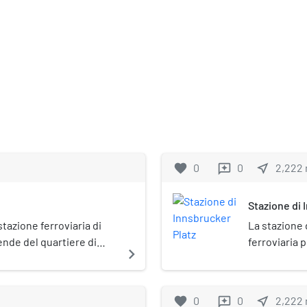
favorite
0
0
near_me
2,222
reviews
Stazione di 
tazione ferroviaria di
La stazione 
dende del quartiere di
ferroviaria 
navigate_next
dai soli tren
favorite
0
0
near_me
2,222
reviews