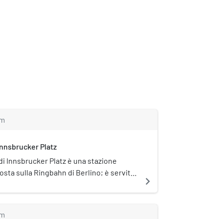
m
Innsbrucker Platz
di Innsbrucker Platz è una stazione
posta sulla Ringbahn di Berlino; è servita
navigate_next
i della S-Bahn.
m