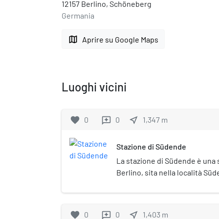
12157 Berlino, Schöneberg
Germania
map
Aprire su Google Maps
Luoghi vicini
favorite
0
0
near_me
1,347
m
reviews
Stazione di Südende
La stazione di Südende è una s
Berlino, sita nella località Sü
Steglitz.
favorite
0
0
near_me
1,403
m
reviews