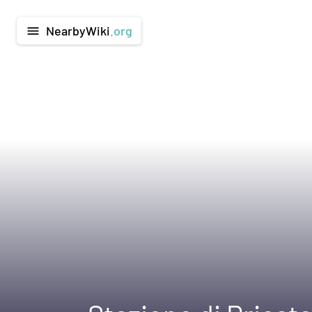
NearbyWiki
.org
menu