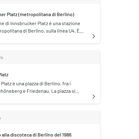
er Platz (metropolitana di Berlino)
ne di Innsbrucker Platz è una stazione
opolitana di Berlino, sulla linea U4. È
navigate_next
tto tutela monumentale
schutz).
m
latz
Platz è una piazza di Berlino, fra i
Schöneberg e Friedenau. La piazza si
navigate_next
rocio della Hauptstraße (Bundesstraße 1
on la Ringbahn ("ferrovia circolare"),
 linee S41, S42 e S46 della S-Bahn. In
m
a della piazza si trova l'omonima
o la piazza vi è la stazione capolinea
 alla discoteca di Berlino del 1986
 della metropolitana. Dagli anni settanta,