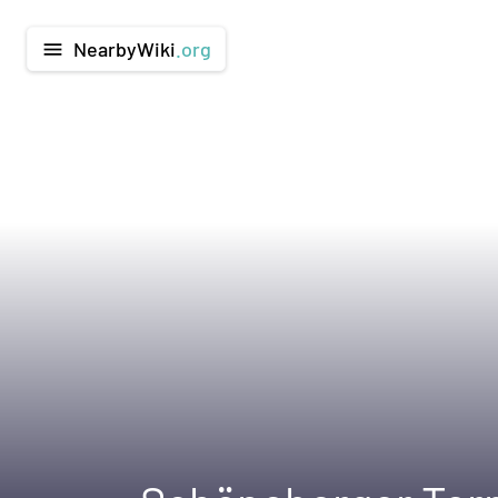
NearbyWiki
.org
menu