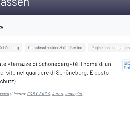
rassen
za
 Schöneberg
Complessi residenziali di Berlino
Pagine con collegament
e «terrazze di Schöneberg») è il nome di un
no, sito nel quartiere di Schöneberg. È posto
chutz).
assen
(Licenza:
CC BY-SA 3.0
,
Autori
,
Immagini
).