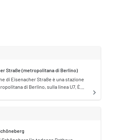
r Straße (metropolitana di Berlino)
ne di Eisenacher Straße è una stazione
ropolitana di Berlino, sulla linea U7. È
navigate_next
tto tutela monumentale
schutz).
 Schöneberg
di Schöneberg (in tedesco Rathaus