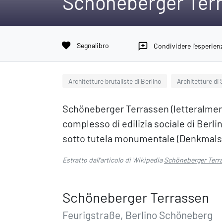
Schöneberger Ter
favorite
Segnalibro
reviews
Condividere l'esperien
Architetture brutaliste di Berlino
Architetture di
Schöneberger Terrassen (letteralment
complesso di edilizia sociale di Berli
sotto tutela monumentale (Denkmals
Estratto dall'articolo di Wikipedia
Schöneberger Terr
Schöneberger Terrassen
Feurigstraße, Berlino Schöneberg