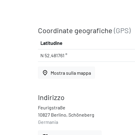
Coordinate geografiche
(GPS)
Latitudine
N 52.481761 °
place
Mostra sulla mappa
Indirizzo
Feurigstraße
10827 Berlino, Schöneberg
Germania