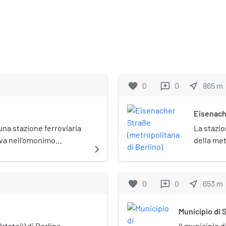
favorite
0
0
near_me
865
m
reviews
Eisenache
na stazione ferroviaria
La stazio
rova nell'omonimo
della met
navigate_next
a sud-occidentale della
posta so
monumentale
(Denkmal
favorite
0
0
near_me
653
m
reviews
Municipio di
tsteil) di Berlino,
Il municipio 