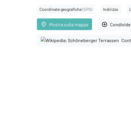
Coordinate geografiche
(GPS)
Indirizzo
place
add_circle_outline
Mostra sulla mappa
Condivider
Cont