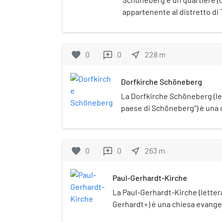
appartenente al distretto d
favorite
0
0
near_me
228
m
reviews
Dorfkirche Schöneberg
La Dorfkirche Schöneberg (le
paese di Schöneberg") è una 
Berlino, posta nel nucleo stor
Schöneberg. Eretta nella sec
secolo sul sito di una chiesa 
favorite
0
0
near_me
263
m
reviews
tutela monumentale (Denkma
Paul-Gerhardt-Kirche
La Paul-Gerhardt-Kirche (letter
Gerhardt») è una chiesa evangeli
quartiere di Schöneberg a fianco