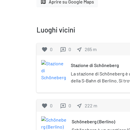
map
Aprire su Google Maps
Luoghi vicini
favorite
0
0
near_me
265
m
reviews
Stazione di Schöneberg
La stazione di Schöneberg è u
della S-Bahn di Berlino. Si t
quartiere berlinese nella zon
città. È posta sotto tutela 
(Denkmalschutz).
favorite
0
0
near_me
222
m
reviews
Schöneberg (Berlino)
Schöneberg è un quartiere (Or