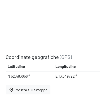
Coordinate geografiche
(GPS)
Latitudine
Longitudine
N 52.483056 °
E 13.349722 °
place
Mostra sulla mappa