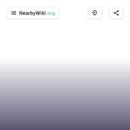
NearbyWiki
.org
menu
place
share