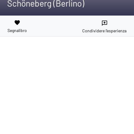
Schöneberg (Berlino)
favorite
reviews
Segnalibro
Condividere l'esperienza