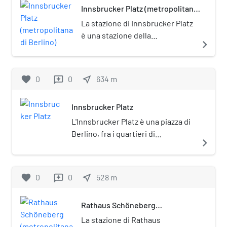
ospitare, dal 2001,
Innsbrucker Platz (metropolitana
di Berlino)
l'amministrazione del settimo
La stazione di Innsbrucker Platz
distretto di Berlino, Tempelhof-
è una stazione della
navigate_next
Schöneberg.
metropolitana di Berlino, sulla
linea U4. È posta sotto tutela
monumentale (Denkmalschutz).
favorite
0
0
near_me
634
m
reviews
Innsbrucker Platz
L'Innsbrucker Platz è una piazza di
Berlino, fra i quartieri di
navigate_next
Schöneberg e Friedenau. La piazza
si trova all'incrocio della
Hauptstraße (Bundesstraße 1 per
favorite
0
0
near_me
528
m
reviews
Potsdam) con la Ringbahn
("ferrovia circolare"), percorsa dalle
Rathaus Schöneberg
linee S41, S42 e S46 della S-Bahn.
(metropolitana di Berlino)
In corrispondenza della piazza si
La stazione di Rathaus