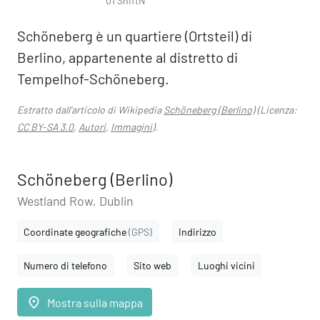
01 ShiftN
Schöneberg è un quartiere (Ortsteil) di
Berlino, appartenente al distretto di
Tempelhof-Schöneberg.
Estratto dall'articolo di Wikipedia
Schöneberg (Berlino)
(Licenza:
CC BY-SA 3.0
,
Autori
,
Immagini
).
Schöneberg (Berlino)
Westland Row, Dublin
Coordinate geografiche
(GPS)
Indirizzo
Numero di telefono
Sito web
Luoghi vicini
place
Mostra sulla mappa