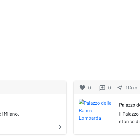
favorite
0
0
near_me
114
m
reviews
Palazzo 
di Milano.
Il Palazz
storico di
navigate_next
civico 10-