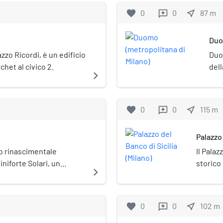
favorite
0
0
near_me
87
m
reviews
Duo
zzo Ricordi, è un edificio
Duo
chet al civico 2.
dell
navigate_next
favorite
0
0
near_me
115
m
reviews
Palazzo 
zo rinascimentale
Il Palaz
uiniforte Solari, un
storico 
navigate_next
ca del Duomo di Milano,
al civic
ituato in piazza del
gini venne abbattuto nel
favorite
0
0
near_me
102
m
reviews
turata per l'ampliamento
ella Galleria Vittorio