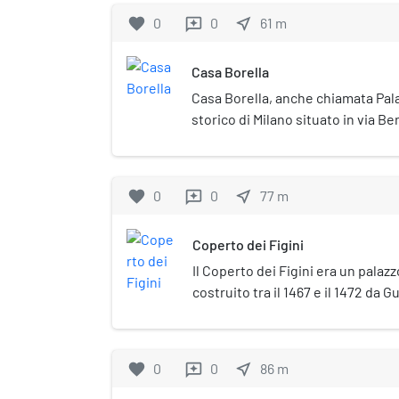
favorite
0
0
near_me
61
m
reviews
Casa Borella
Casa Borella, anche chiamata Pala
storico di Milano situato in via Ber
favorite
0
0
near_me
77
m
reviews
Coperto dei Figini
Il Coperto dei Figini era un palaz
costruito tra il 1467 e il 1472 da G
ingegnere della Veneranda Fabbri
su commissione di Pietro Figino, s
Duomo a Milano. Il Coperto dei Fi
favorite
0
0
near_me
86
m
reviews
1864, quando l'area venne ristrut
della piazza e per la costruzione d