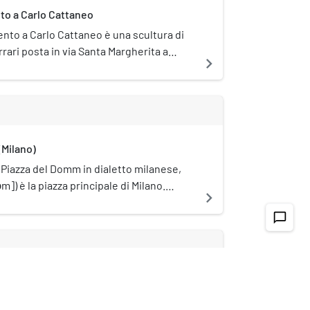
o a Carlo Cattaneo
nto a Carlo Cattaneo è una scultura di
rari posta in via Santa Margherita a
navigate_next
(Milano)
(Piazza del Domm in dialetto milanese,
ɔm]) è la piazza principale di Milano.
navigate_next
 di Milano, da cui il nome, è il centro
chat_bubble_outline
 punto d'incontro dei milanesi per
ti eventi e, insieme all'adiacente
Emanuele II, luogo iconico per eccellenza
nché meta di visitatori e turisti
a delle Farine
to il mondo.
rada delle Farine è stata una contrada di