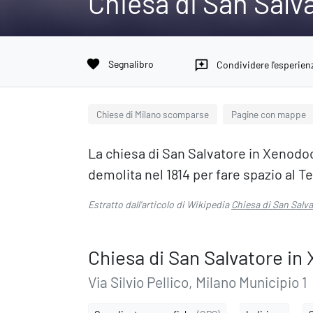
Chiesa di San Salv
favorite
Segnalibro
reviews
Condividere l'esperien
Chiese di Milano scomparse
Pagine con mappe
La chiesa di San Salvatore in Xenodoc
demolita nel 1814 per fare spazio al T
Estratto dall'articolo di Wikipedia
Chiesa di San Salv
Chiesa di San Salvatore in
Via Silvio Pellico, Milano Municipio 1