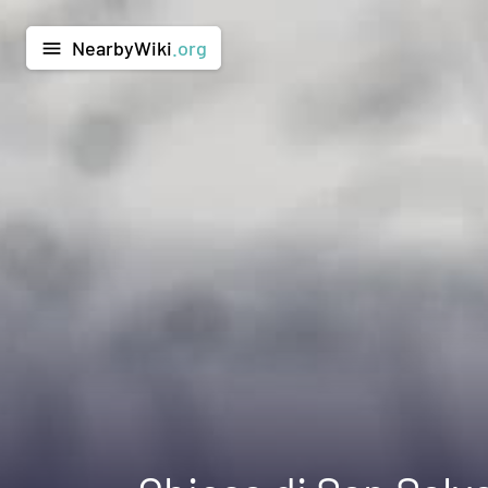
NearbyWiki
.org
menu