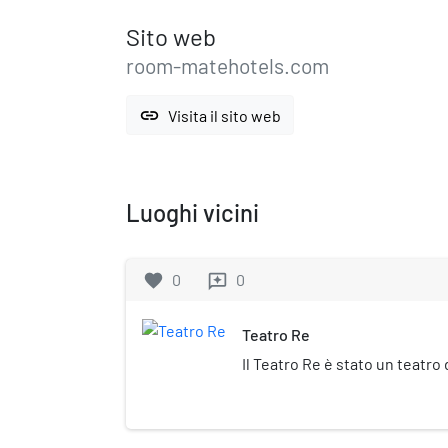
Sito web
room-matehotels.com
link
Visita il sito web
Luoghi vicini
favorite
0
0
reviews
Teatro Re
Il Teatro Re è stato un teatro 