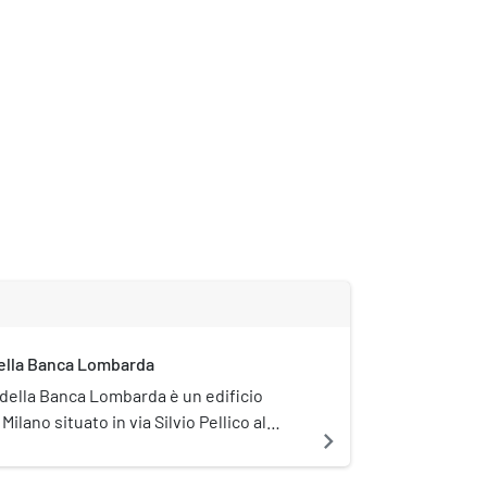
della Banca Lombarda
o della Banca Lombarda è un edificio
 Milano situato in via Silvio Pellico al
navigate_next
12.