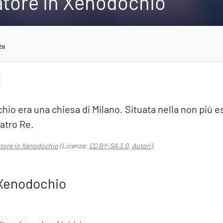
atore in Xenodochio
za
hio era una chiesa di Milano. Situata nella non più e
eatro Re.
atore in Xenodochio
(Licenza:
CC BY-SA 3.0
,
Autori
).
 Xenodochio