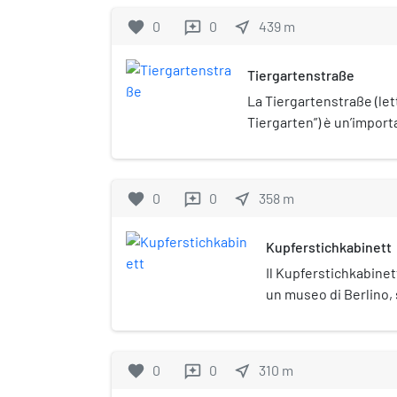
favorite
0
0
near_me
439
m
reviews
Tiergartenstraße
La Tiergartenstraße (let
Tiergarten”) è un’import
città tedesca di Berlino
quartiere del Tiergarten,
meridionale dell’omonim
favorite
0
0
near_me
358
m
reviews
Kupferstichkabinett
Il Kupferstichkabinett 
un museo di Berlino, 
favorite
0
0
near_me
310
m
reviews