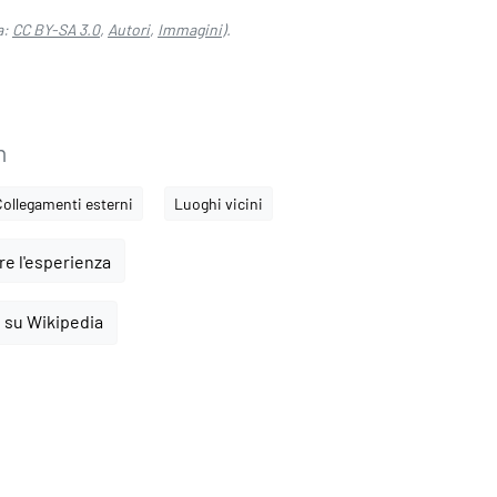
a:
CC BY-SA 3.0
,
Autori
,
Immagini
).
n
Collegamenti esterni
Luoghi vicini
e l'esperienza
 su Wikipedia