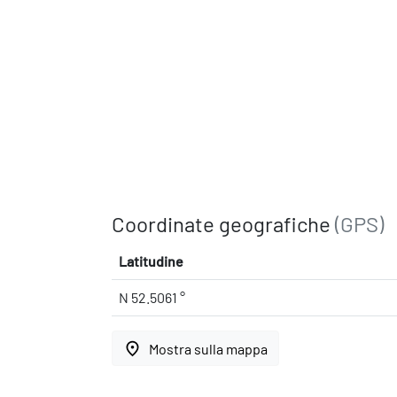
Coordinate geografiche
(GPS)
Latitudine
N 52.5061 °
place
Mostra sulla mappa