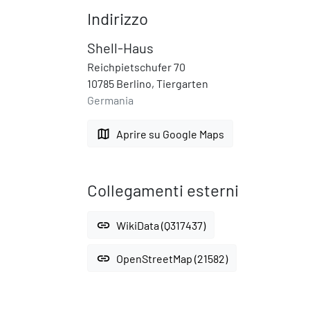
Indirizzo
Shell-Haus
Reichpietschufer 70
10785 Berlino, Tiergarten
Germania
map
Aprire su Google Maps
Collegamenti esterni
link
WikiData (Q317437)
link
OpenStreetMap (21582)