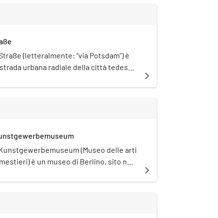
raße
traße (letteralmente: “via Potsdam”) è
strada urbana radiale della città tedesca
navigate_next
raversa i quartieri di Tiergarten e
è interamente parte della strada
unstgewerbemuseum
l Kunstgewerbemuseum (Museo delle arti
mestieri) è un museo di Berlino, sito nel
navigate_next
lturforum e dedicato alle arti applicate.