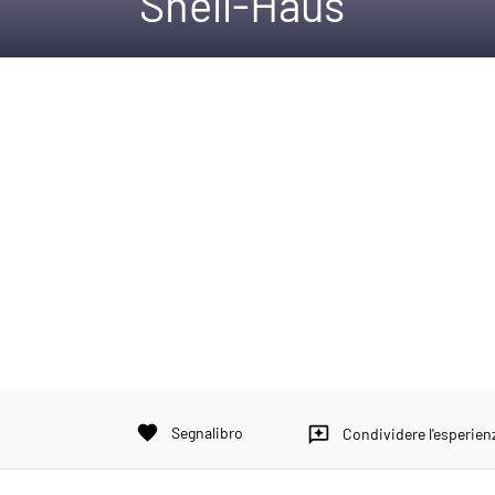
Shell-Haus
favorite
Segnalibro
reviews
Condividere l'esperien