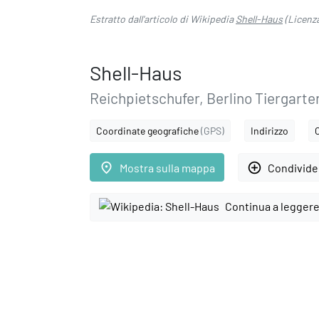
Estratto dall'articolo di Wikipedia
Shell-Haus
(Licenz
Shell-Haus
Reichpietschufer, Berlino Tiergarte
Coordinate geografiche
(GPS)
Indirizzo
place
add_circle_outline
Mostra sulla mappa
Condivider
Continua a leggere