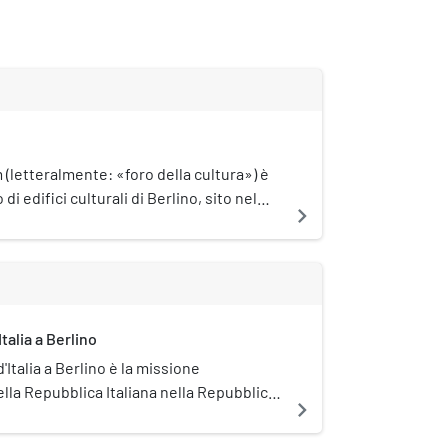
m (letteralmente: «foro della cultura») è
i edifici culturali di Berlino, sito nel
navigate_next
Tiergarten. Fu realizzato a partire dagli
a del XX secolo, allo scopo di creare un
le per l'allora Berlino Ovest,
alla Museumsinsel per Berlino Est. Vi
uenti edifici: Neue Nationalgalerie
talia a Berlino
ie Kupferstichkabinett
bemuseum Musikinstrumenten-Museum
'Italia a Berlino è la missione
 Kammermusiksaal Staatsbibliothek
lla Repubblica Italiana nella Repubblica
navigate_next
rmania. La sede dell'ambasciata si trova
° 1 di Hiroshimastraße.