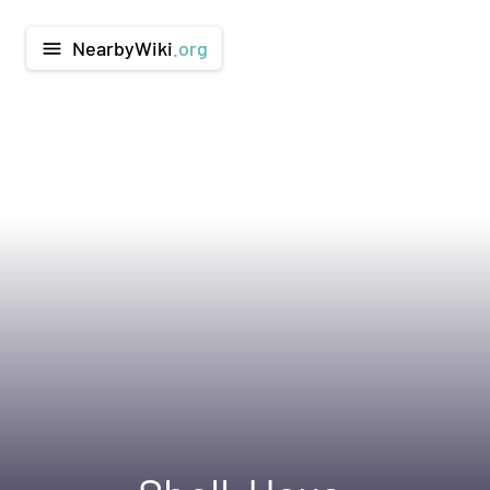
NearbyWiki
.org
menu