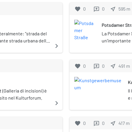
favorite
0
0
near_me
595
m
reviews
Potsdamer St
teralmente: “strada del
La Potsdamer S
ante strada urbana della
un’importante 
navigate_next
. Sita interamente nel
di Berlino. Att
 segna il limite
Schöneberg ed 
o parco.
federale B1.
favorite
0
0
near_me
491
m
reviews
K
(Galleria di incisioni) è
I
sito nel Kulturforum.
e 
navigate_next
Ku
favorite
0
0
near_me
417
m
reviews