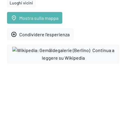
Luoghi vicini
place
Mostra sulla mappa
add_circle_outline
Condividere l'esperienza
Continua a
leggere su Wikipedia