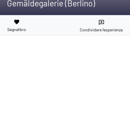
Gemäldegalerie (Berlino)
favorite
reviews
Segnalibro
Condividere l'esperienza