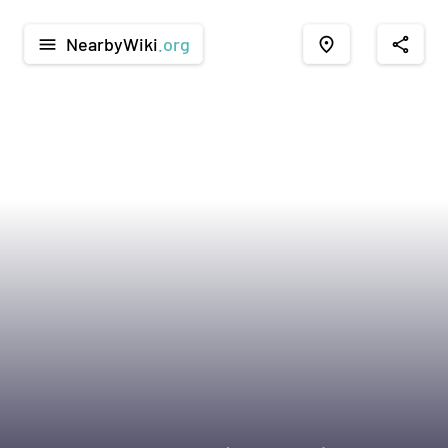
NearbyWiki
.org
menu
place
share