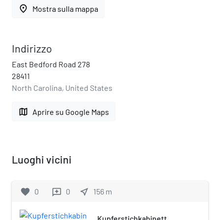
place
Mostra sulla mappa
Indirizzo
East Bedford Road 278
28411
North Carolina, United States
map
Aprire su Google Maps
Luoghi vicini
favorite
0
0
near_me
156
m
reviews
Kupferstichkabinett