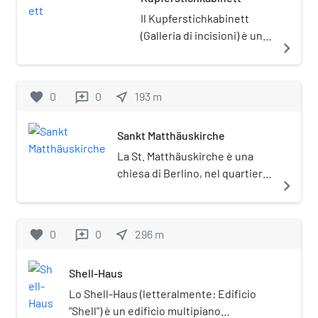
Il Kupferstichkabinett
(Galleria di incisioni) è un
navigate_next
museo di Berlino, sito nel
Kulturforum.
favorite
0
0
near_me
193
m
reviews
Sankt Matthäuskirche
La St. Matthäuskirche è una
chiesa di Berlino, nel quartiere
navigate_next
Tiergarten. È compresa
nell'area del Kulturforum, non
distante da Potsdamer Platz.
favorite
0
0
near_me
296
m
reviews
Shell-Haus
Lo Shell-Haus (letteralmente: Edificio
"Shell") è un edificio multipiano