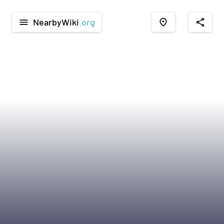
NearbyWiki
.org
menu
place
share