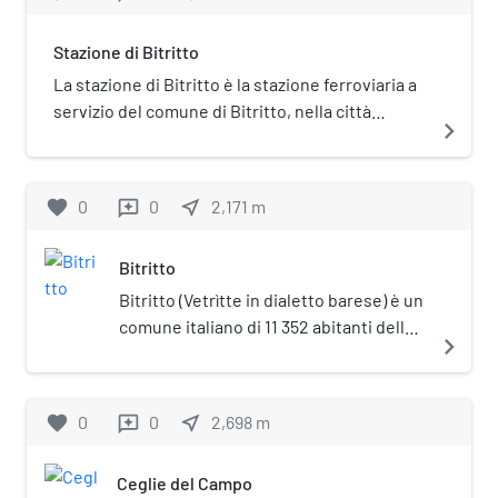
Stazione di Bitritto
La stazione di Bitritto è la stazione ferroviaria a
servizio del comune di Bitritto, nella città
navigate_next
metropolitana di Bari. È il capolinea della
ferrovia Bari-Bitritto. È gestita da Rete
Ferroviaria Italiana (RFI). La stazione è stata
favorite
0
0
near_me
2,171
m
reviews
attivata il 30 dicembre 2023, mentre il servizio
commerciale da parte di Trenitalia è iniziato l'8
Bitritto
gennaio 2024. La stazione è dotata di due
binari. La stazione dispone di: Biglietteria
Bitritto (Vetrìtte in dialetto barese) è un
automatica Sala d'attesa Servizi igienici
comune italiano di 11 352 abitanti della
navigate_next
città metropolitana di Bari in Puglia.
favorite
0
0
near_me
2,698
m
reviews
Ceglie del Campo