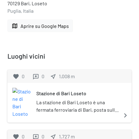
70129 Bari, Loseto
Puglia, Italia
map
Aprire su Google Maps
Luoghi vicini
favorite
0
0
near_me
1,008
m
reviews
Stazione di Bari Loseto
La stazione di Bari Loseto è una
fermata ferroviaria di Bari, posta sulla
navigate_next
ferrovia Bari-Bitritto. È gestita da
Rete Ferroviaria Italiana (RFI).
favorite
0
0
near_me
1,727
m
reviews