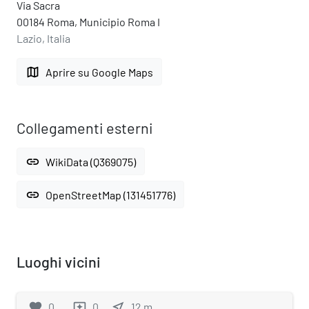
Via Sacra
00184 Roma, Municipio Roma I
Lazio, Italia
map
Aprire su Google Maps
Collegamenti esterni
link
WikiData (Q369075)
link
OpenStreetMap (131451776)
Luoghi vicini
favorite
0
0
near_me
12
m
reviews