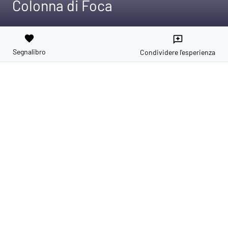
Colonna di Foca
favorite
reviews
Segnalibro
Condividere l'esperienza