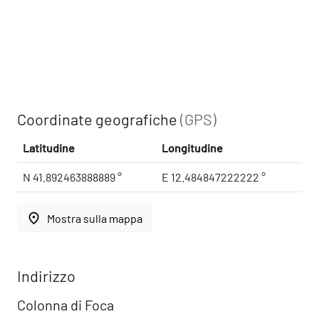
Coordinate geografiche
(GPS)
Latitudine
Longitudine
N 41.892463888889 °
E 12.484847222222 °
place
Mostra sulla mappa
Indirizzo
Colonna di Foca