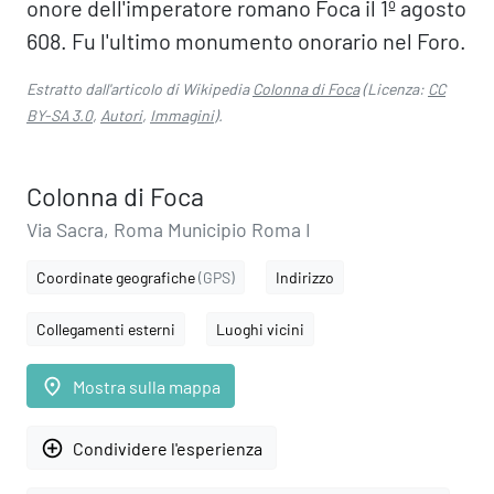
onore dell'imperatore romano Foca il 1º agosto
608. Fu l'ultimo monumento onorario nel Foro.
Estratto dall'articolo di Wikipedia
Colonna di Foca
(Licenza:
CC
BY-SA 3.0
,
Autori
,
Immagini
).
Colonna di Foca
Via Sacra, Roma Municipio Roma I
Coordinate geografiche
(GPS)
Indirizzo
Collegamenti esterni
Luoghi vicini
place
Mostra sulla mappa
add_circle_outline
Condividere l'esperienza