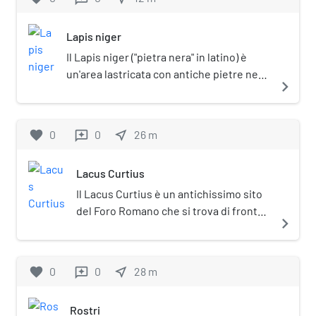
Lapis niger
Il Lapis niger ("pietra nera" in latino) è
un'area lastricata con antiche pietre nere
navigate_next
sul luogo dei comizi, sotto la quale si
trovano i resti di un'antica area sacra, nel
Foro Romano.
favorite
0
0
near_me
26
m
reviews
Lacus Curtius
Il Lacus Curtius è un antichissimo sito
del Foro Romano che si trova di fronte
navigate_next
alla Curia, sede del Senato romano, tra
la Colonna di Foca e la cavità della
statua equestre di Domiziano.
favorite
0
0
near_me
28
m
reviews
Rostri