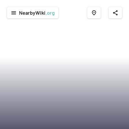
NearbyWiki
.org
menu
place
share