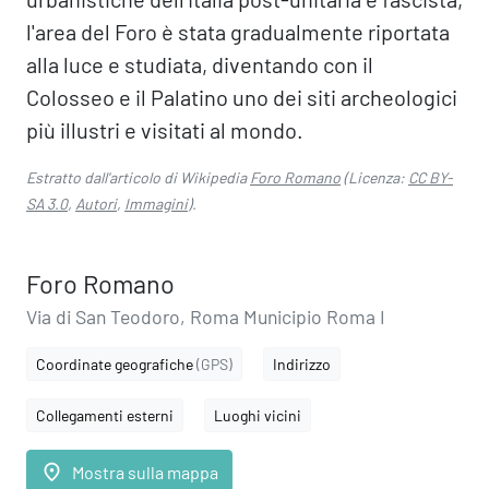
l'area del Foro è stata gradualmente riportata
alla luce e studiata, diventando con il
Colosseo e il Palatino uno dei siti archeologici
più illustri e visitati al mondo.
Estratto dall'articolo di Wikipedia
Foro Romano
(Licenza:
CC BY-
SA 3.0
,
Autori
,
Immagini
).
Foro Romano
Via di San Teodoro, Roma Municipio Roma I
Coordinate geografiche
(GPS)
Indirizzo
Collegamenti esterni
Luoghi vicini
place
Mostra sulla mappa