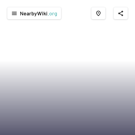
NearbyWiki
.org
menu
place
share