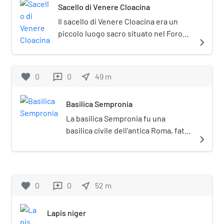
Sacello di Venere Cloacina
Il sacello di Venere Cloacina era un
piccolo luogo sacro situato nel Foro
navigate_next
Romano, del quale oggi resta solo un
basamento circolare in marmo a ovest
della gradinata della basilica Emilia. La
favorite
0
0
near_me
49
m
reviews
costruzione era dedicata alla dea
Cloacina, di origine etrusca, più tardi
Basilica Sempronia
identificata con Venere.
La basilica Sempronia fu una
basilica civile dell'antica Roma, fatta
navigate_next
erigere nel 170 a.C. per volere del
censore Tiberio Sempronio Gracco
(padre dei due famosi tribuni della
plebe) da cui l'edificio trae il nome.
favorite
0
0
near_me
52
m
reviews
Lapis niger