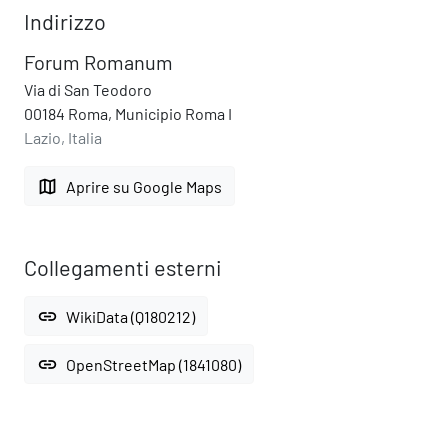
Indirizzo
Forum Romanum
Via di San Teodoro
00184 Roma, Municipio Roma I
Lazio, Italia
map
Aprire su Google Maps
Collegamenti esterni
link
WikiData (Q180212)
link
OpenStreetMap (1841080)