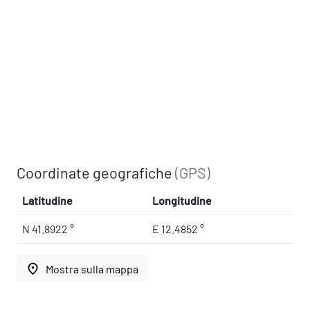
Coordinate geografiche
(GPS)
Latitudine
Longitudine
N 41.8922 °
E 12.4852 °
place
Mostra sulla mappa