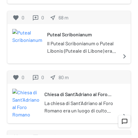
quest'ultimo ne invase gran parte della
superficie per l'edificazione della
favorite
0
0
near_me
68
m
reviews
nuova Curia Iulia.
Puteal Scribonianum
Il Puteal Scribonianum o Puteal
Libonis (Puteale di Libone) era
navigate_next
una struttura nel Foro romano.
Un puteale è una vera da pozzo
classica, rotonda o a volte
favorite
0
0
near_me
80
m
reviews
quadrata, situata sopra un pozzo,
per evitare che le persone vi
Chiesa di Sant'Adriano al Foro
cadano dentro.
Romano
La chiesa di Sant'Adriano al Foro
Romano era un luogo di culto
navigate_next
cattolico di Roma, nel rione
chat_bubble_outline
Campitelli, all'interno del Foro
Romano.
favorite
0
0
near_me
69
m
reviews