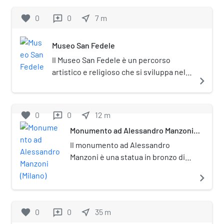
favorite
0
0
near_me
7
m
reviews
Museo San Fedele
Il Museo San Fedele è un percorso
artistico e religioso che si sviluppa nella
navigate_next
cinquecentesca chiesa di San Fedele di
Milano e negli ambienti circostanti.
Promosso dai padri gesuiti, è un
favorite
0
0
near_me
12
m
reviews
esempio di dialogo tra l'arte antica,
Monumento ad Alessandro Manzoni
moderna e contemporanea.
(Milano)
Il monumento ad Alessandro
Manzoni è una statua in bronzo di
Francesco Barzaghi (1839-1892)
navigate_next
eretta nel 1883 in piazza San Fedele
a Milano di fronte alla chiesa. Sui
gradini di quella chiesa il 6 gennaio
favorite
0
0
near_me
35
m
reviews
1873 il Manzoni cadde uscendo da