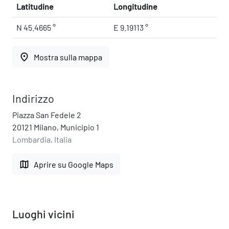
Latitudine
Longitudine
N 45.4665 °
E 9.19113 °
place
Mostra sulla mappa
Indirizzo
Piazza San Fedele 2
20121 Milano, Municipio 1
Lombardia, Italia
map
Aprire su Google Maps
Luoghi vicini