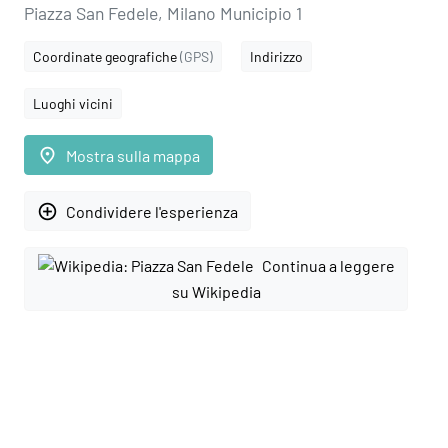
Piazza San Fedele, Milano Municipio 1
Coordinate geografiche
(GPS)
Indirizzo
Luoghi vicini
place
Mostra sulla mappa
add_circle_outline
Condividere l'esperienza
Continua a leggere
su Wikipedia