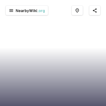
NearbyWiki
.org
menu
place
share