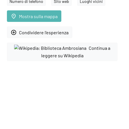
Numero di telefono
Sito web
Luoghi vicini
place
Mostra sulla mappa
add_circle_outline
Condividere l'esperienza
Continua a
leggere su Wikipedia