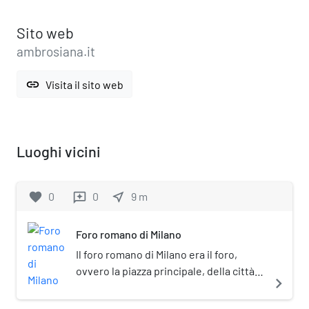
Sito web
ambrosiana.it
link
Visita il sito web
Luoghi vicini
favorite
0
0
near_me
9
m
reviews
Foro romano di Milano
Il foro romano di Milano era il foro,
ovvero la piazza principale, della città
navigate_next
romana di Mediolanum (la moderna
Milano). Realizzato nella prima metà del