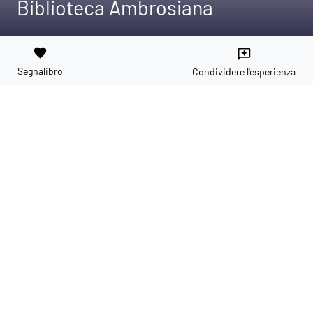
Biblioteca Ambrosiana
favorite
reviews
Segnalibro
Condividere l'esperienza