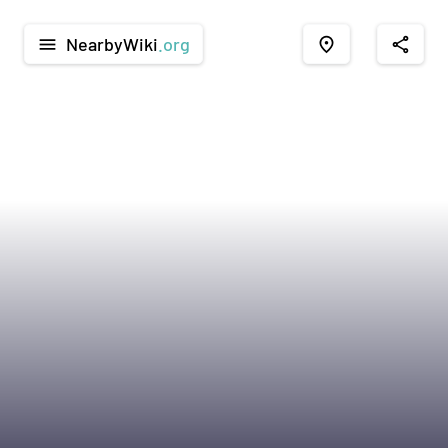
NearbyWiki
.org
menu
place
share