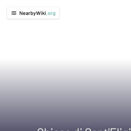
NearbyWiki
.org
menu