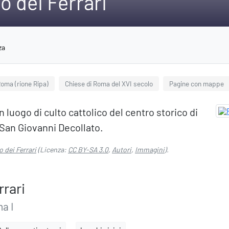
o dei Ferrari
za
Roma (rione Ripa)
Chiese di Roma del XVI secolo
Pagine con mappe
un luogo di culto cattolico del centro storico di
i San Giovanni Decollato.
o dei Ferrari
(Licenza:
CC BY-SA 3.0
,
Autori
,
Immagini
).
rrari
a I