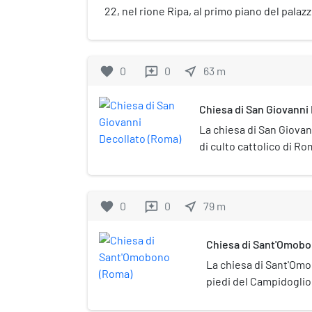
22, nel rione Ripa, al primo piano del palaz
presso la chiesa di San Giovanni Decollato 
chiama così per via che raccoglie cimeli s
attività della confraternita che lo ha fondat
favorite
0
0
near_me
63
m
reviews
Chiesa di San Giovanni
La chiesa di San Giovan
di culto cattolico di Ro
Ripa, nella via omonima
favorite
0
0
near_me
79
m
reviews
Chiesa di Sant'Omob
La chiesa di Sant'Omo
piedi del Campidoglio 