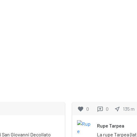
favorite
0
0
near_me
135
m
reviews
Rupe Tarpea
di San Giovanni Decollato
La rupe Tarpea (la