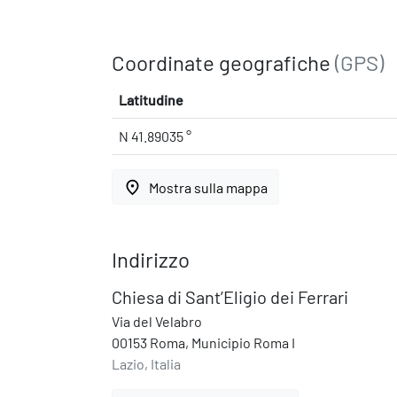
Coordinate geografiche
(GPS)
Latitudine
N 41.89035 °
place
Mostra sulla mappa
Indirizzo
Chiesa di Sant’Eligio dei Ferrari
Via del Velabro
00153 Roma, Municipio Roma I
Lazio, Italia