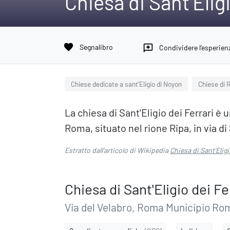
Chiesa di Sant'Eligi
favorite
Segnalibro
reviews
Condividere l'esperien
Chiese dedicate a sant'Eligio di Noyon
Chiese di 
La chiesa di Sant'Eligio dei Ferrari è 
Roma, situato nel rione Ripa, in via d
Estratto dall'articolo di Wikipedia
Chiesa di Sant'Eligi
Chiesa di Sant'Eligio dei Fe
Via del Velabro, Roma Municipio Rom