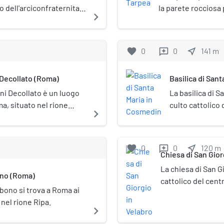
zo dell'arciconfraternita
la parete rocciosa 
navigate_next
a Roma. Il museo si
Campidoglio a Roma,
torici che documentano le
condannati a morte
o.
simbolicamente espu
favorite
0
0
near_me
141
m
reviews
tufo che ospita di
Giardino Belvedere 
 Decollato (Roma)
Basilica di San
ni Decollato è un luogo
La basilica di S
ma, situato nel rione
culto cattolico 
navigate_next
.
della Verità, nel
Chiesa cattolica
minore e su di 
favorite
0
0
near_me
120
m
reviews
basilica, frutt
Chiesa di San Gior
(772-790) di un
La chiesa di San G
ono (Roma)
attestato fin da
cattolico del cent
rifacimento nel
bono si trova a Roma ai
in via del Velabro.
esempi di archi
nel rione Ripa.
secolo di un prece
navigate_next
nota per la pre
più volte rimanegg