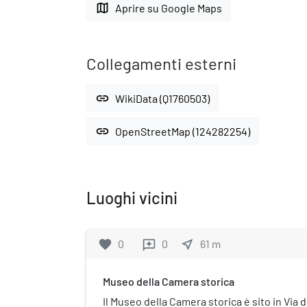
map
Aprire su Google Maps
Collegamenti esterni
link
WikiData (Q1760503)
link
OpenStreetMap (124282254)
Luoghi vicini
favorite
0
0
near_me
61
m
reviews
Museo della Camera storica
Il Museo della Camera storica è sito in Via 