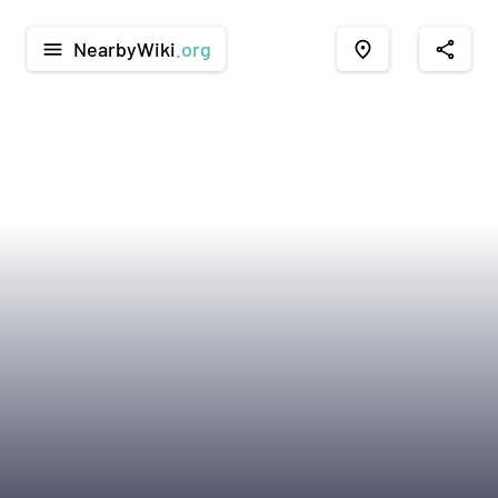
NearbyWiki
.org
menu
place
share