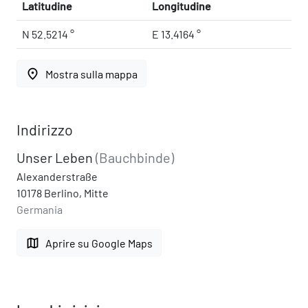
Latitudine
Longitudine
N 52.5214 °
E 13.4164 °
place
Mostra sulla mappa
Indirizzo
Unser Leben
(Bauchbinde)
Alexanderstraße
10178 Berlino, Mitte
Germania
map
Aprire su Google Maps