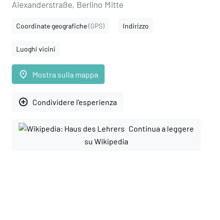
Alexanderstraße, Berlino Mitte
Coordinate geografiche
(GPS)
Indirizzo
Luoghi vicini
place
Mostra sulla mappa
add_circle_outline
Condividere l'esperienza
Continua a leggere
su Wikipedia