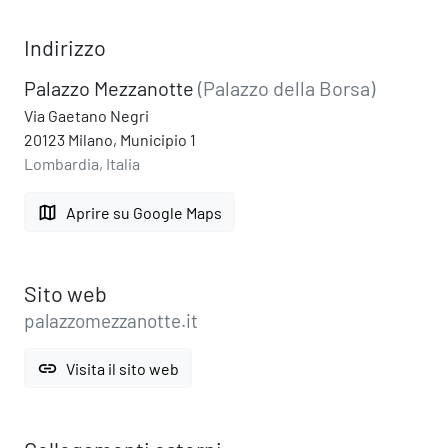
Indirizzo
Palazzo Mezzanotte
(Palazzo della Borsa)
Via Gaetano Negri
20123 Milano, Municipio 1
Lombardia, Italia
map
Aprire su Google Maps
Sito web
palazzomezzanotte.it
link
Visita il sito web