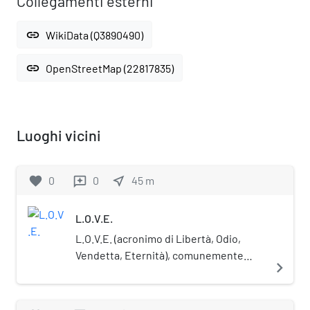
Collegamenti esterni
link
WikiData (Q3890490)
link
OpenStreetMap (22817835)
Luoghi vicini
favorite
0
0
near_me
45
m
reviews
L.O.V.E.
L.O.V.E. (acronimo di Libertà, Odio,
Vendetta, Eternità), comunemente
navigate_next
nota come Il Dito, è una scultura
dell'artista italiano Maurizio Cattelan.
L'opera, posta al centro di piazza degli