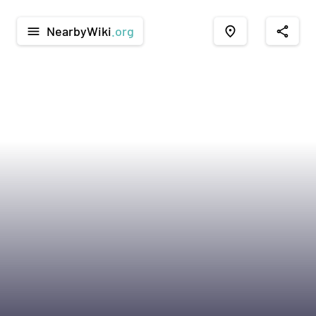
NearbyWiki
.org
menu
place
share