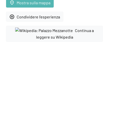
place
Mostra sulla mappa
add_circle_outline
Condividere l'esperienza
Continua a
leggere su Wikipedia