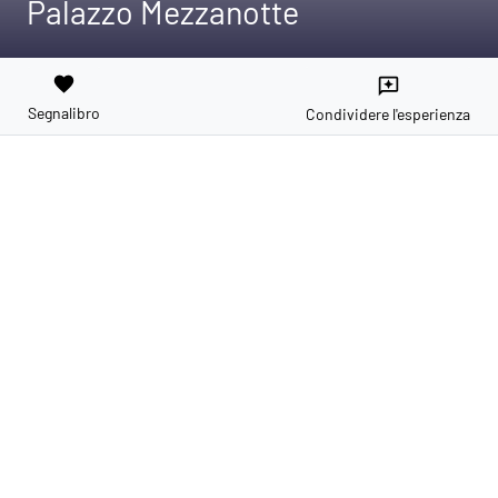
Palazzo Mezzanotte
favorite
reviews
Segnalibro
Condividere l'esperienza