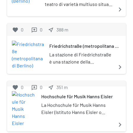
teatro di varietà multiuso situato
navigate_next
a Berlino, nel quartiere di Mitte,
costruito nel 1887 è stato
distrutto nel 1944 durante un
favorite
0
0
near_me
388
m
reviews
bombardamento nella II guerra
mondiale.
Friedrichstraße (metropolitana di
Berlino)
La stazione di Friedrichstraße
è una stazione della
navigate_next
metropolitana di Berlino, sulla
linea U6. È posta sotto tutela
monumentale
favorite
0
0
near_me
351
m
reviews
(Denkmalschutz).
Hochschule für Musik Hanns Eisler
La Hochschule für Musik Hanns
Eisler (Istituto Hanns Eisler o
Accademia di musica) di Berlino,
navigate_next
Germania, è uno dei principali