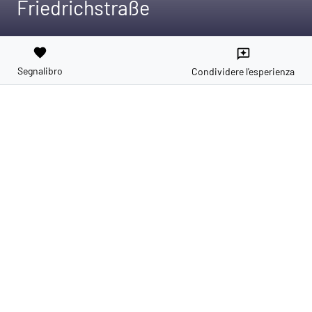
Friedrichstraße
favorite
reviews
Segnalibro
Condividere l'esperienza