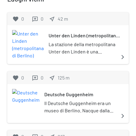
favorite
0
0
near_me
42
m
reviews
Unter den Linden (metropolitana
di Berlino)
La stazione della metropolitana
Unter den Linden è una
navigate_next
stazione della metropolitana di
Berlino, situata nel quartiere di
Mitte a Berlino. È posta
favorite
0
0
near_me
125
m
reviews
all'incrocio fra le linee U5 e U6.
Deutsche Guggenheim
Il Deutsche Guggenheim era un
museo di Berlino. Nacque dalla
navigate_next
collaborazione tra la Fondazione
Guggenheim e la Deutsche Bank. I
3800 m² di spazio espositivo