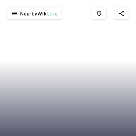
NearbyWiki
.org
menu
place
share