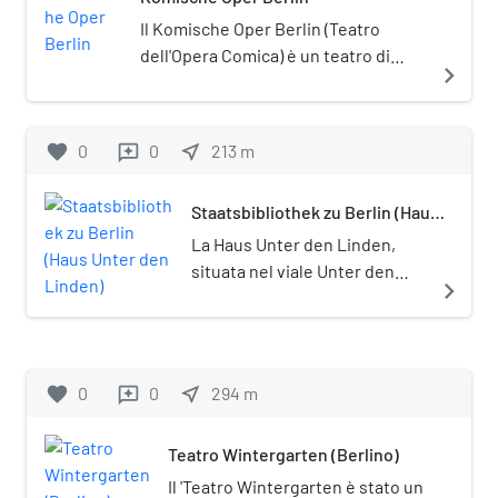
Il Komische Oper Berlin (Teatro
dell'Opera Comica) è un teatro di
navigate_next
Berlino, nel quartiere di Mitte.
favorite
0
0
near_me
213
m
reviews
Staatsbibliothek zu Berlin (Haus
Unter den Linden)
La Haus Unter den Linden,
situata nel viale Unter den
navigate_next
Linden a Berlino-Mitte, è una
architettura neobarocca di
Ernst von Ihne utilizzata per
ospitare una parte del
favorite
0
0
near_me
294
m
reviews
patrimonio della Biblioteca di
Stato di Berlino.
Teatro Wintergarten (Berlino)
Il 'Teatro Wintergarten è stato un