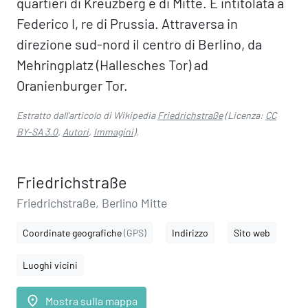
quartieri di Kreuzberg e di Mitte. È intitolata a
Federico I, re di Prussia. Attraversa in
direzione sud-nord il centro di Berlino, da
Mehringplatz (Hallesches Tor) ad
Oranienburger Tor.
Estratto dall'articolo di Wikipedia
Friedrichstraße
(Licenza:
CC
BY-SA 3.0
,
Autori
,
Immagini
).
Friedrichstraße
Friedrichstraße, Berlino Mitte
Coordinate geografiche
(GPS)
Indirizzo
Sito web
Luoghi vicini
place
Mostra sulla mappa