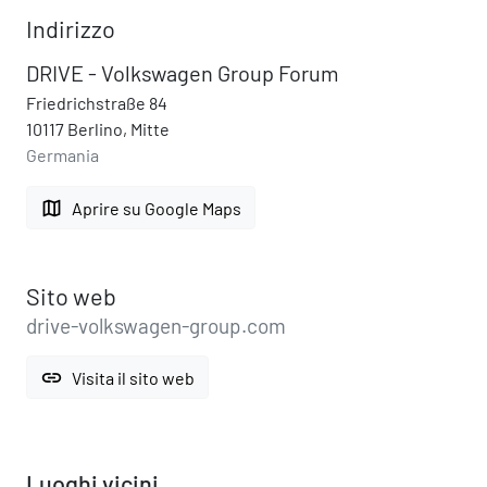
Indirizzo
DRIVE - Volkswagen Group Forum
Friedrichstraße 84
10117 Berlino, Mitte
Germania
map
Aprire su Google Maps
Sito web
drive-volkswagen-group.com
link
Visita il sito web
Luoghi vicini