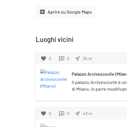
map
Aprire su Google Maps
Luoghi vicini
favorite
0
0
near_me
34
m
reviews
Palazzo Arcivescovile (Milan
Il palazzo Arcivescovile è 
di Milano, in parte modifica
a fine Settecento. Storicam
Sestiere di Porta Romana, si
ed è la residenza ufficiale d
favorite
0
0
near_me
43
m
reviews