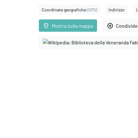
Coordinate geografiche
(GPS)
Indirizzo
place
add_circle_outline
Mostra sulla mappa
Condivider