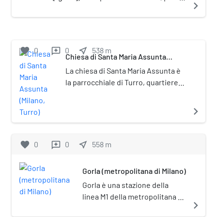
navigate_next
nella periferia nord-orientale della
città, appartenente al Municipio 2.
Gorla è tristemente ricordato per
l'omonima strage che sconvolse il
favorite
0
0
near_me
538
m
reviews
quartiere il 20 ottobre 1944 quando
Chiesa di Santa Maria Assunta
(Milano, Turro)
venne centrata dalle bombe alleate la
La chiesa di Santa Maria Assunta è
scuola elementare Francesco Crispi,
la parrocchiale di Turro, quartiere
sotto le cui macerie morirono 184
di Milano, in città metropolitana e
bambini e 19 adulti.
arcidiocesi di Milano; fa parte del
navigate_next
decanato di Turro.
favorite
0
0
near_me
558
m
reviews
Gorla (metropolitana di Milano)
Gorla è una stazione della
linea M1 della metropolitana di
navigate_next
Milano.