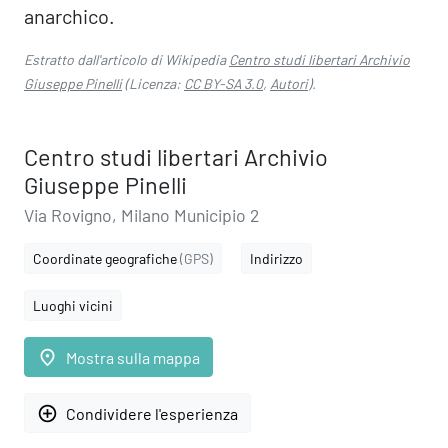
anarchico.
Estratto dall'articolo di Wikipedia
Centro studi libertari Archivio
Giuseppe Pinelli
(Licenza:
CC BY-SA 3.0
,
Autori
).
Centro studi libertari Archivio
Giuseppe Pinelli
Via Rovigno, Milano Municipio 2
Coordinate geografiche
(GPS)
Indirizzo
Luoghi vicini
place
Mostra sulla mappa
add_circle_outline
Condividere l'esperienza