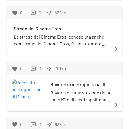
favorite
0
0
near_me
639
m
reviews
Strage del Cinema Eros
La strage del Cinema Eros, conosciuta anche
come rogo del Cinema Eros, fu un attentato
navigate_next
terroristico di matrice neonazista effettuato dal
gruppo Ludwig il 14 maggio 1983 nel cinema
Eros Sexy Center di Milano, durante la
favorite
0
0
near_me
701
m
reviews
proiezione del film Lyla, profumo di femmina.
Nella strage persero la vita cinque spettatori e
Rovereto (metropolitana di
un passante che tentò di salvare le vittime.
Milano)
Rovereto è una stazione della
linea M1 della metropolitana
navigate_next
di Milano.
favorite
0
0
near_me
638
m
reviews