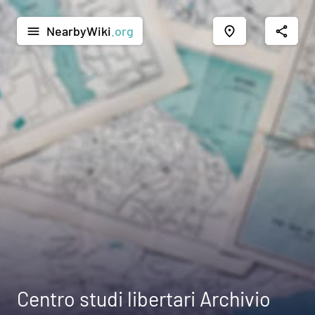
NearbyWiki
.org
menu
place
share
Centro studi libertari Archivio