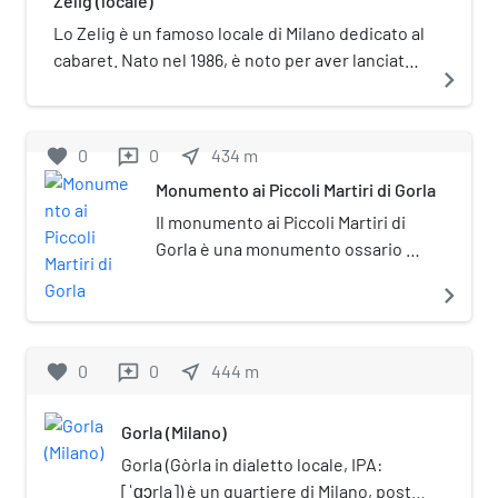
Zelig (locale)
viale Ercole Marelli verso Monza.
Lo Zelig è un famoso locale di Milano dedicato al
cabaret. Nato nel 1986, è noto per aver lanciato
navigate_next
numerosi comici italiani e per aver dato vita
all'omonima trasmissione televisiva di
successo.
favorite
0
0
near_me
434
m
reviews
Monumento ai Piccoli Martiri di Gorla
Il monumento ai Piccoli Martiri di
Gorla è una monumento ossario di
Remo Brioschi posto in piazza
navigate_next
Piccoli Martiri a ricordo della
strage di Gorla, avvenuta il 20
ottobre 1944 a causa di un
favorite
0
0
near_me
444
m
reviews
bombardamento su Milano durante
la seconda guerra mondiale.
Gorla (Milano)
Gorla (Gòrla in dialetto locale, IPA:
[ˈɡɔrla]) è un quartiere di Milano, posto