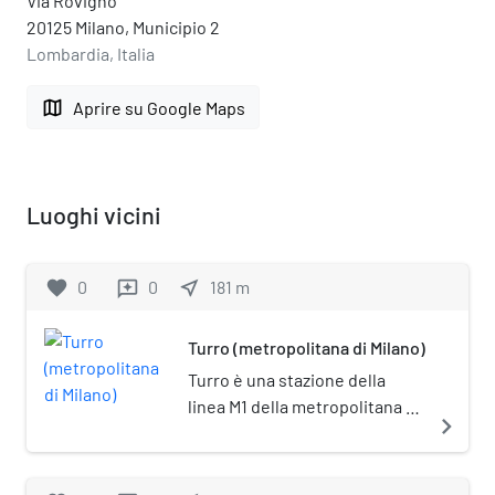
Via Rovigno
20125 Milano, Municipio 2
Lombardia, Italia
map
Aprire su Google Maps
Luoghi vicini
favorite
0
0
near_me
181
m
reviews
Turro (metropolitana di Milano)
Turro è una stazione della
linea M1 della metropolitana di
navigate_next
Milano.