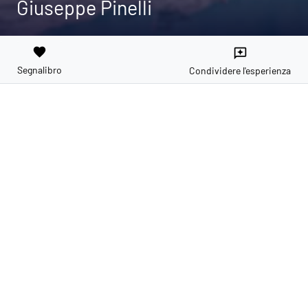
Giuseppe Pinelli
favorite
reviews
Segnalibro
Condividere l'esperienza