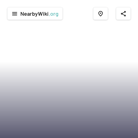
NearbyWiki
.org
menu
place
share