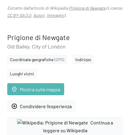
Estratto dall'articolo di Wikipedia
Prigione di Newgate
(Licenza:
CC BY-SA 3.0
,
Autori
,
Immagini
).
Prigione di Newgate
Old Bailey, City of London
Coordinate geografiche
(GPS)
Indirizzo
Luoghi vicini
place
Mostra sulla mappa
add_circle_outline
Condividere l'esperienza
Continua a
leggere su Wikipedia