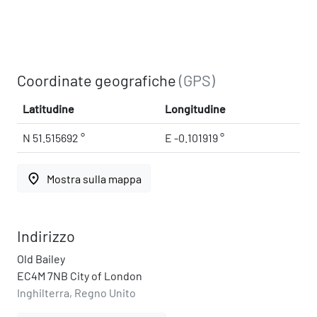
Coordinate geografiche
(GPS)
Latitudine
Longitudine
N 51.515692 °
E -0.101919 °
place
Mostra sulla mappa
Indirizzo
Old Bailey
EC4M 7NB City of London
Inghilterra, Regno Unito