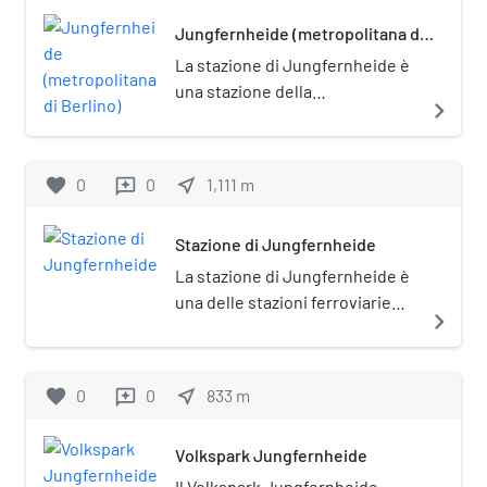
Jungfernheide (metropolitana di
Berlino)
La stazione di Jungfernheide è
una stazione della
navigate_next
metropolitana di Berlino, sulla
linea U7. È posta sotto tutela
monumentale (Denkmalschutz).
favorite
0
0
near_me
1,111
m
reviews
Stazione di Jungfernheide
La stazione di Jungfernheide è
una delle stazioni ferroviarie
navigate_next
della città tedesca di Berlino.
Prende il nome dal parco della
Jungfernheide, posto
favorite
0
0
near_me
833
m
reviews
comunque a una certa distanza.
Volkspark Jungfernheide
Il Volkspark Jungfernheide