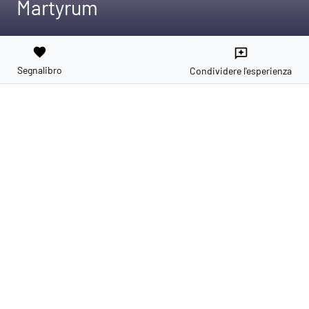
Martyrum
favorite
reviews
Segnalibro
Condividere l'esperienza