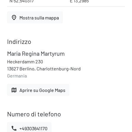
N 52.540317 °
E 13.2985 °
place
Mostra sulla mappa
Indirizzo
Maria Regina Martyrum
Heckerdamm 230
13627 Berlino, Charlottenburg-Nord
Germania
map
Aprire su Google Maps
Numero di telefono
call
+49303641170