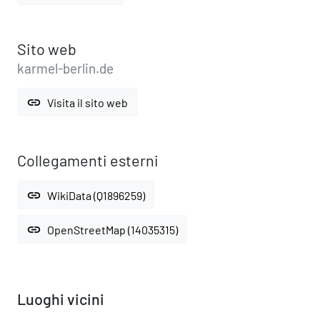
Sito web
karmel-berlin.de
link
Visita il sito web
Collegamenti esterni
link
WikiData (Q1896259)
link
OpenStreetMap (14035315)
Luoghi vicini