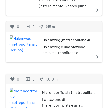
(letteralmente: «parco pubblico
navigate_next
della brughiera delle vergini») è
un parco di Berlino, posto nel
quartiere di Charlottenburg-
favorite
0
0
near_me
915
m
reviews
Nord. È posto sotto tutela
monumentale (Denkmalschutz).
Halemweg (metropolitana di
Berlino)
Halemweg è una stazione
della metropolitana di
navigate_next
Berlino, sulla linea U7.
favorite
0
0
near_me
1,610
m
reviews
Mierendorffplatz (metropolitana
di Berlino)
La stazione di
Mierendorffplatz è una