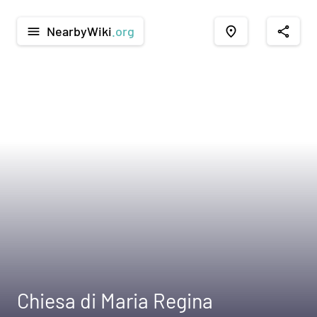
NearbyWiki
.org
menu
place
share
Chiesa di Maria Regina