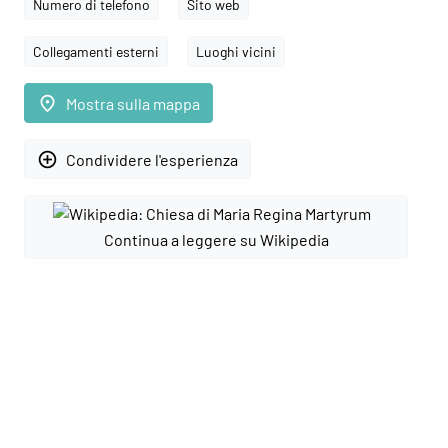
Numero di telefono
Sito web
Collegamenti esterni
Luoghi vicini
place
Mostra sulla mappa
add_circle_outline
Condividere l'esperienza
Continua a leggere su Wikipedia