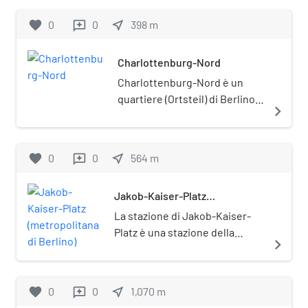
favorite
0
0
near_me
398
m
reviews
Charlottenburg-Nord
Charlottenburg-Nord è un
quartiere (Ortsteil) di Berlino,
navigate_next
appartenente al distretto
(Bezirk) di Charlottenburg-
Wilmersdorf.
favorite
0
0
near_me
564
m
reviews
Jakob-Kaiser-Platz
(metropolitana di Berlino)
La stazione di Jakob-Kaiser-
Platz è una stazione della
navigate_next
metropolitana di Berlino, posta
sulla linea U7.
favorite
0
0
near_me
1,070
m
reviews